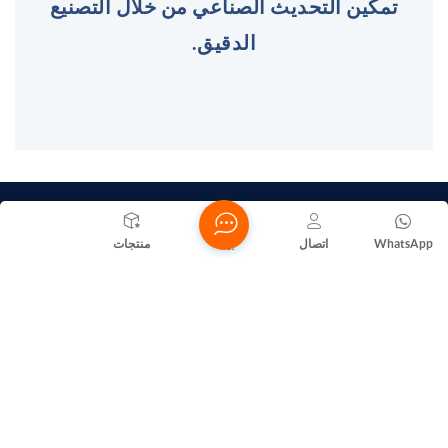
تمكين التحديث الصناعي من خلال التصنيع
الدقيق.
هاتف
+86 -13590685658
WhatsApp
اتصال
بيت
منتجات
بريد إلكتروني
huangxiaoping5658@gmail.com
عنوان
Nanhai District, Foshan City