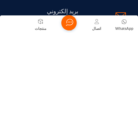
بريد إلكتروني
huangxiaoping5658@gmail.com
WhatsApp
اتصال
بيت
منتجات
عنوان
Nanhai District, Foshan City
تأسست شركة فوشان نانهاي يويلو للأجهزة المعدنية عام ٢٠١٦، وتقع
في مدينة فوشان بمقاطعة غوانغدونغ، وهي شركة متخصصة في
صناعة المنتجات المعدنية. يبلغ رأس مال الشركة المسجل ٣٠,٠٠٠
يوان صيني. وتختص الشركة بتصنيع وبيع المنتجات المعدنية. (بالنسبة
للمشاريع التي تتطلب موافقة قانونية، لا يجوز ممارسة الأنشطة
التجارية إلا بعد الحصول على موافقة الجهات المختصة).