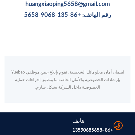
huangxiaoping5658@gmail.com
رقم الهاتف: +86-135-9068-5658
لضمان أمان معلوماتك الشخصية، نقوم بإبلاغ جميع موظفي Yuebao
بإرشادات الخصوصية والأمان الخاصة بنا ونطبق إجراءات حماية
الخصوصية داخل الشركة بشكل صارم.
هاتف
+86 -13590685658