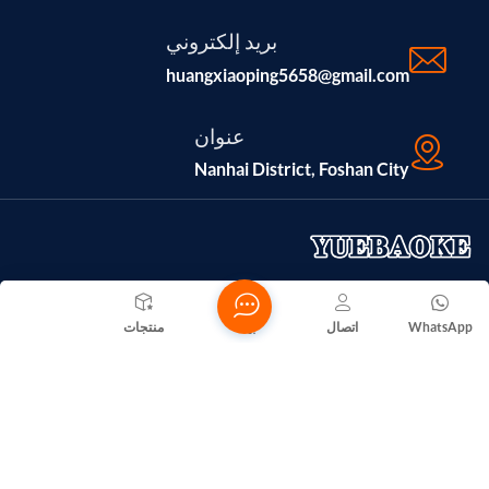
بريد إلكتروني
huangxiaoping5658@gmail.com
عنوان
Nanhai District, Foshan City
تأسست شركة فوشان نانهاي يويلو للأجهزة المعدنية عام ٢٠١٦، وتقع
WhatsApp
اتصال
بيت
منتجات
في مدينة فوشان بمقاطعة غوانغدونغ، وهي شركة متخصصة في
صناعة المنتجات المعدنية. يبلغ رأس مال الشركة المسجل ٣٠,٠٠٠
يوان صيني. وتختص الشركة بتصنيع وبيع المنتجات المعدنية. (بالنسبة
للمشاريع التي تتطلب موافقة قانونية، لا يجوز ممارسة الأنشطة
التجارية إلا بعد الحصول على موافقة الجهات المختصة).