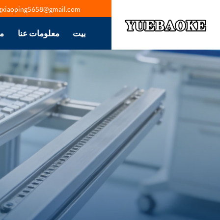
gxiaoping5658@gmail.com
بيت
معلومات عنا
م