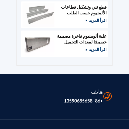
قطع ثني وتشكيل قطاعات
الألمنيوم حسب الطلب
اقرأ المزيد
علبة ألومنيوم فاخرة مصممة
خصيصًا لمعدات التجميل
والصالونات
اقرأ المزيد
هاتف
+86 -13590685658