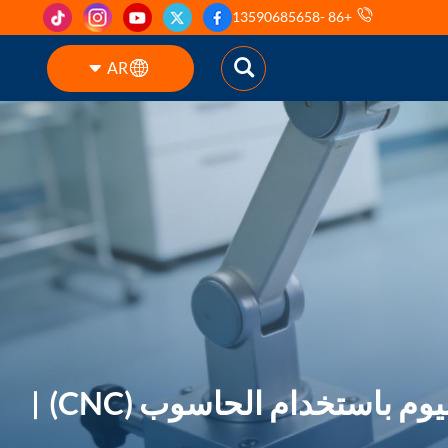
+86 -13590685658
AR
English
ES
pt
AR
DE
م باستخدام الحاسوب (CNC)