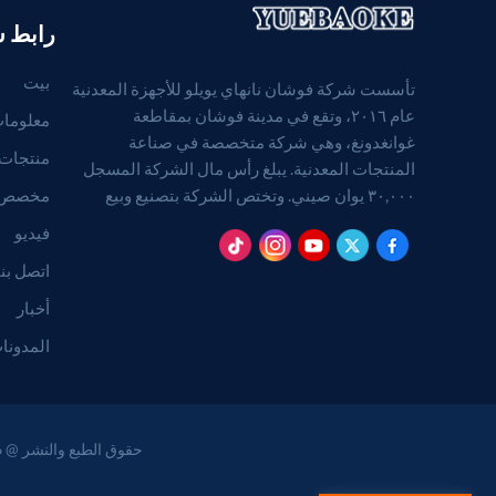
رابط 
بيت
تأسست شركة فوشان نانهاي يويلو للأجهزة المعدنية
عام ٢٠١٦، وتقع في مدينة فوشان بمقاطعة
معلومات
غوانغدونغ، وهي شركة متخصصة في صناعة
منتجات
المنتجات المعدنية. يبلغ رأس مال الشركة المسجل
مخصص
٣٠,٠٠٠ يوان صيني. وتختص الشركة بتصنيع وبيع
المنتجات المعدنية. (بالنسبة للمشاريع التي تتطلب
فيديو
موافقة قانونية، لا يجوز ممارسة الأنشطة التجارية إلا
اتصل بنا
بعد الحصول على موافقة الجهات المختصة).
أخبار
المدونا
حقوق الطبع والنشر @ 2026 Foshan Nanhai Yuebao Technology Co., Ltd. جميع الحقوق محفوظة .