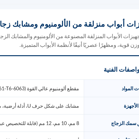
ات أبواب منزلقة من الألومنيوم ومشابك زج
هيزات الأبواب المنزلقة المصنوعة من الألومنيوم والمشابك ال
ن قوية، ومظهرًا عصريًا أنيقًا لأنظمة الأبواب المتميزة.
اصفات الفنية
ت المواد
مقطع ألومنيوم عالي القوة (6063-T5 / 6061-T6)
الأجهزة
مشابك على شكل حرف U، أدلة أرضية، مفصلات محورية، أقواس مسار انزلاقي
 سمك الزجاج
8 مم، 10 مم، 12 مم (قابلة للتخصيص عبر الحشيات الداخلية)