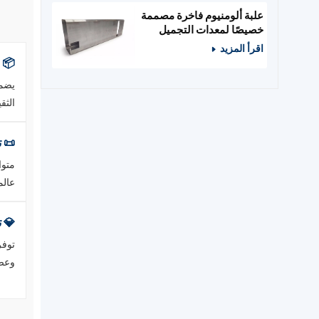
علبة ألومنيوم فاخرة مصممة
خصيصًا لمعدات التجميل
والصالونات
اقرأ المزيد
📦 م
يضمن
الثق
📜 ت
عالمي
💎 
توفر
وعصر