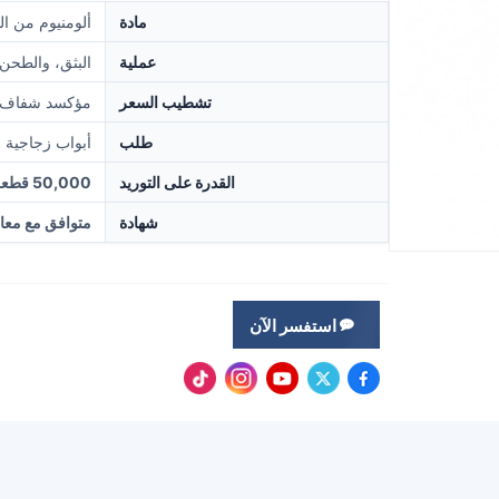
مادة
ألومنيوم من الدرجة 
عملية
البثق، والطحن
تشطيب السعر
مؤكسد شفاف، 
طلب
أبواب زجاجية ب
القدرة على التوريد
50,000 قطعة شهرياً
شهادة
متوافق مع معايير RoHS وREACH و1
استفسر الآن