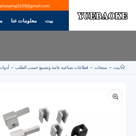
gxiaoping5658@gmail.com
بيت
معلومات عنا
م
بيت
منتجات
قطاعات صناعية عامة وتصنيع حسب الطلب
أدوات