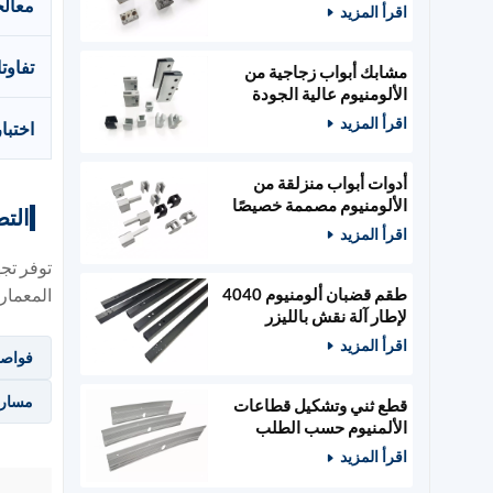
الطاقة
معالج
اقرأ المزيد
تفاوت
مشابك أبواب زجاجية من
الألومنيوم عالية الجودة
مصممة حسب الطلب،
اقرأ المزيد
اختبار
وأدوات أبواب خشبية
أدوات أبواب منزلقة من
الألومنيوم مصممة خصيصًا
التط
ومثبتات زجاجية
اقرأ المزيد
توفر تجه
طقم قضبان ألومنيوم 4040
المعماري
لإطار آلة نقش بالليزر
400x400 مم
اقرأ المزيد
فواصل
مسارات
قطع ثني وتشكيل قطاعات
الألمنيوم حسب الطلب
اقرأ المزيد