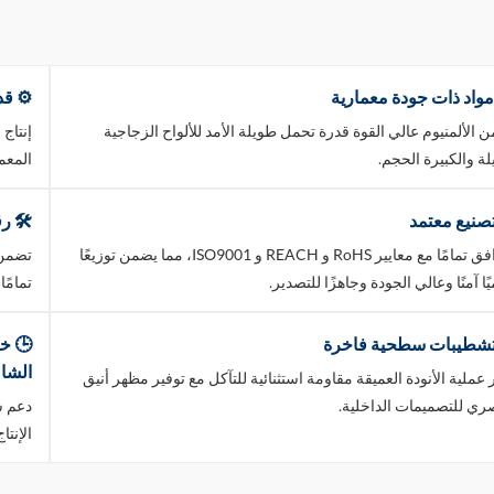
واد ذات جودة معمارية
⚙️ قد
 الألمنيوم عالي القوة قدرة تحمل طويلة الأمد للألواح الزجاجية
يلة والكبيرة الحجم.
المعم
صنيع معتمد
🛠️ ر
متوافق تمامًا مع معايير RoHS و REACH و ISO9001، مما يضمن توزيعًا
ًا آمنًا وعالي الجودة وجاهزًا للتصدير.
تمامًا
تشطيبات سطحية فاخرة
🕒 خد
الشام
 عملية الأنودة العميقة مقاومة استثنائية للتآكل مع توفير مظهر أنيق
ي للتصميمات الداخلية.
الإنت