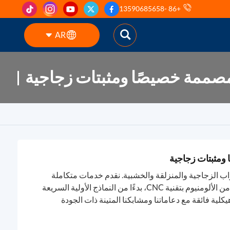
+86 -13590685658
AR
 مصممة خصيصًا ومثبتات زجاجية
English
ES
pt
AR
 ومثبتات زجاجية
DE
بواب الزجاجية والمنزلقة والخشبية. نقدم خدمات متكاملة
للشركات (B2B) تشمل تصنيع مشابك الزجاج المصنوعة من الألومنيوم بتقنية CNC، بدءًا من النماذج الأولية السريعة
هيكلية فائقة مع دعاماتنا ومشابكنا المتينة ذات الجودة