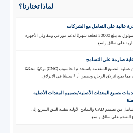
لماذا تختارنا؟
رة عالية على التعامل مع الشركات
إنتاج موثوق به يبلغ 50000 قطعة شهريًا لدعم موزعي ومقاولي الأجهزة
ارية على نطاق واسع.
قابة صارمة على التسامح
تضمن عملية التصنيع المتقدمة باستخدام الحاسوب (CNC) تركيبًا محكمًا
، مما يمنع انزلاق الزجاج ويضمن أداءً سلسًا في الانزلاق.
مات تصنيع المعدات الأصلية/تصميم المعدات الأصلية
لة
دعم شامل من تصميم CAD والنماذج الأولية بتقنية البثق السريع إلى
اج الضخم على نطاق واسع.