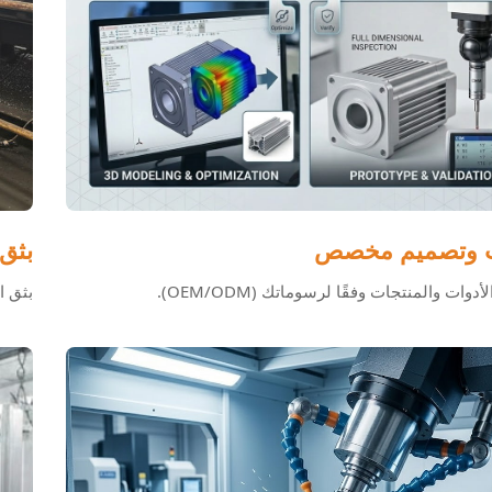
ت وتصميم مخصص
بثق 
دوات والمنتجات وفقًا لرسوماتك (OEM/ODM).
بثق ا