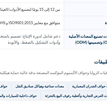
من 12 إلى 15 يومًا لتصنيع الأدوات/العينات حسب الطلب؛ من 3 إلى 4 أسابيع للإنتاج بكميات كبيرة
ة
متوافق مع معايير ISO9001:2015 و RoHS و REACH
دعم شامل لدورة الإنتاج: تصميم باستخ
 تصنيع المعدات الأصلية
وأدوات التشكيل بالضغط، والأنودة
بيقات
يات الزوايا وحواف الألمنيوم المؤكسد المصنعة بدقة عالية حماية هيكلية
 حواف الجدران المعمارية
معدات صناعية وهياكل صناديق النقل
حواف ا
 العرض التجارية وأغطية رفوف البيع بالتجزئة
حواف داخلية للسيارات والمر