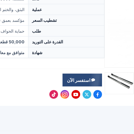
عملية
البثق، والختم 
تشطيب السعر
مؤكسد بعمق (
طلب
حماية الحواف، 
القدرة على التوريد
50,000 قطعة شهرياً
شهادة
متوافق مع معايير RoHS وREACH و1
استفسر الآن