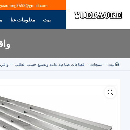
gxiaoping5658@gmail.com
بيت
معلومات عنا
م
واق
بيت
منتجات
قطاعات صناعية عامة وتصنيع حسب الطلب
واقي 