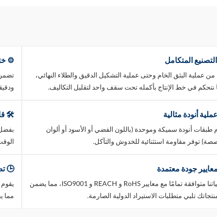
لتصنيع المتكامل
⚙️ خت
ا من عملية البثق الخام وحتى عملية التشكيل الدقيق والطلاء النهائي،
تضمن 
ا نتحكم في خط الإنتاج بأكمله تحت سقف واحد لتقليل التكاليف.
ودقيق
ملية أنودة مثالية
🛠️ قا
 طبقات أنودة سميكة وموحدة (باللون الفضي أو الأسود أو ألوان
ة) توفر مقاومة استثنائية للخدوش والتآكل.
الوقت
عايير جودة معتمدة
🕒 تص
عملياتنا متوافقة تمامًا مع معايير RoHS و REACH و ISO9001، مما يضمن
يقوم 
نتجاتك تلبي متطلبات الاستيراد الدولية الصارمة.
مما ي