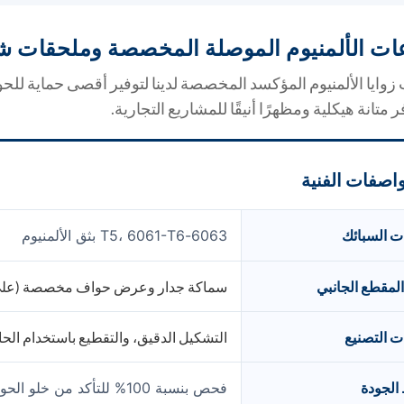
ت الألمنيوم الموصلة المخصصة وملحقات شب
وايا الألمنيوم المؤكسد المخصصة لدينا لتوفير أقصى حماية للحو
 متانة هيكلية ومظهرًا أنيقًا للمشاريع التجارية.
اصفات الفنية
ت السبائك
6063-T5، 6061-T6 بثق الألمنيوم
 المقطع الجانبي
سماكة جدار وعرض حواف مخصصة (على شكل حرف L، قناة على
 التصنيع
التشكيل الدقيق، والتقطيع باستخدام ا
الجودة
فحص بنسبة 100% للتأكد من خلو الحواف المختومة من النتوءات، وفحص دقيق لتناسق اللون.