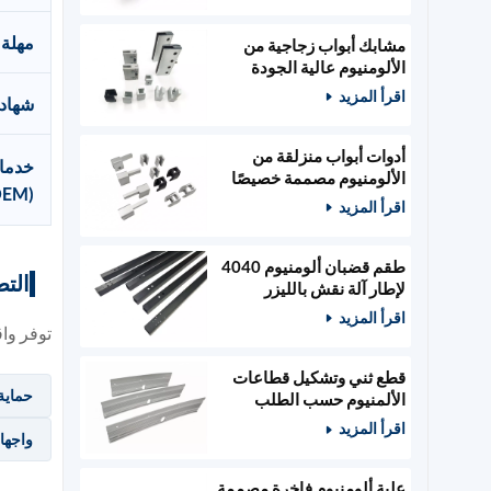
مهلة
مشابك أبواب زجاجية من
الألومنيوم عالية الجودة
مصممة حسب الطلب،
اقرأ المزيد
شهاد
وأدوات أبواب خشبية
أدوات أبواب منزلقة من
خدمات
الألومنيوم مصممة خصيصًا
(OEM) وتصميمها (ODM)
ومثبتات زجاجية
اقرأ المزيد
طقم قضبان ألومنيوم 4040
التط
لإطار آلة نقش بالليزر
400x400 مم
اقرأ المزيد
توفر واق
قطع ثني وتشكيل قطاعات
حماية
الألمنيوم حسب الطلب
اقرأ المزيد
واجهات
علبة ألومنيوم فاخرة مصممة