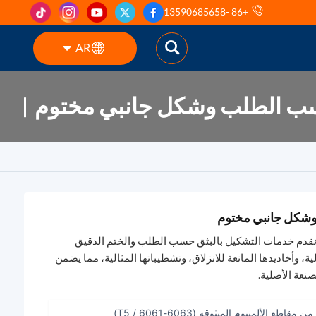
+86 -13590685658
AR
حسب الطلب وشكل جانبي مختوم
English
ES
pt
AR
وشكل جانبي مختوم
DE
 نقدم خدمات التشكيل بالبثق حسب الطلب والختم الدقيق
لية، وأخاديدها المانعة للانزلاق، وتشطيباتها المثالية، مما يضمن
نعة الأصلية.