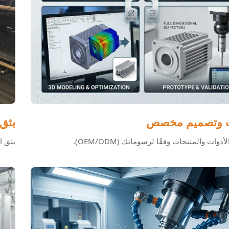
ت وتصميم مخصص
بثق 
دوات والمنتجات وفقًا لرسوماتك (OEM/ODM).
بثق ا