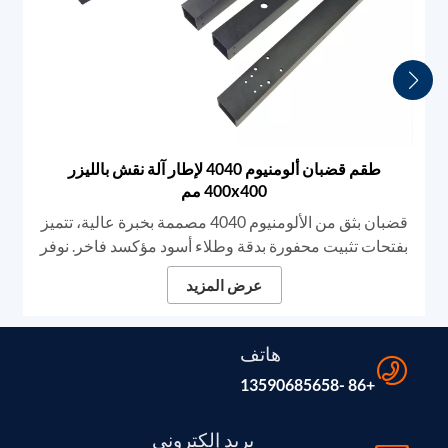
طقم قضبان ألومنيوم 4040 لإطار آلة نقش بالليزر
400x400 مم
قضبان بثق من الألومنيوم 4040 مصممة بخبرة عالية، تتميز
بفتحات تثبيت محفورة بدقة وطلاء أسود مؤكسد فاخر. نوفر
مكونات هيكلية متينة مصممة خصيصًا لأجهزة النقش بالليزر
عرض المزيد
عالية الثبات وإطارات CNC، مما يضمن صلابة لا مثيل لها
وحركة خطية سلسة لعمليات الوسم والقطع الاحترافية.
هاتف
+86 -13590685658
بريد إلكتروني