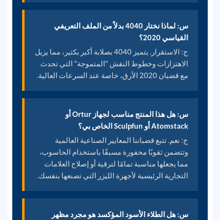
س: لماذا نختار 4040 بدلاً من الملف التعريفي
القياسي 2020؟
ج: الاستقرار. يتميز 4040 بصلابة أكبر بكثير، مما يزيل
الاهتزازات وخطوط النقش "المتموجة" التي تحدث
مع قضبان 2020 الأرق، خاصة عند السرعات العالية.
س: هل هذا المنتج مناسب لجهاز Ortur أو
Atomstack أو Sculpfun الخاص بي؟
ج: نعم. تتبع قضباننا المعايير الصناعية العالمية
وتتضمن ثقوبًا محفورة مسبقًا باستخدام الحاسوب،
مما يجعلها مناسبة تمامًا لترقية أو إصلاح العلامات
التجارية الرئيسية لأجهزة الليزر التي تصنعها بنفسك.
س: هل الطلاء الأسود المؤكسد هو مجرد مظهر