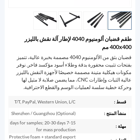
طقم قضبان ألومنيوم 4040 لإطار آلة نقش بالليزر
400x400 مم
قضبان بثق من الألومنيوم 4040 مصممة بخبرة عالية، تتميز
بفتحات تثبيت محفورة بدقة وطلاء أسود مؤكسد فاخر. نوفر
مكونات هيكلية متينة مصممة خصيصًا لأجهزة النقش بالليزر
عالية الثبات وإطارات CNC، مما يضمن صلابة لا مثيل لها
وحركة خطية سلسة لعمليات الوسم والقطع الاحترافية.
قسط :
T/T, PayPal, Western Union, L/C
منشأ المنتج :
Shenzhen / Guangzhou (Optional)
7-15 days for samples; 20-30 days
مهلة :
for mass production
Protective foam + standard export