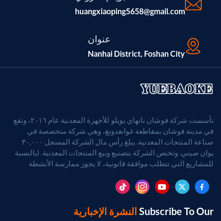
huangxiaoping5658@gmail.com
عنوان
Nanhai District, Foshan City
تأسست شركة فوشان نانهاي يويلو للأجهزة المعدنية عام ٢٠١٦، وتقع
في مدينة فوشان بمقاطعة غوانغدونغ، وهي شركة متخصصة في
صناعة المنتجات المعدنية. يبلغ رأس مال الشركة المسجل ٣٠,٠٠٠
يوان صيني. وتختص الشركة بتصنيع وبيع المنتجات المعدنية. (بالنسبة
للمشاريع التي تتطلب موافقة قانونية، لا يجوز ممارسة الأنشطة
التجارية إلا بعد الحصول على موافقة الجهات المختصة).
Subscribe To Our
النشرة الإخبارية