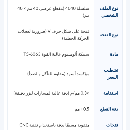
نوع الملف
سلسلة 4040 (مقطع عرضي 40 مم × 40
الشخصي
مم)
فتحة على شكل حرف V (ضرورية لعجلات
نوع الفتحة
الحركة الخطية)
مادة
سبيكة ألومنيوم عالية القوة 6063-T5
تشطيب
مؤكسد أسود (مقاوم للتآكل والصدأ)
السعر
استقامة
≤0.3 مم/م (دقة عالية لمسارات ليزر دقيقة)
دقة القطع
±0.5 مم
فتحات
مثقوبة مسبقًا بدقة باستخدام تقنية CNC