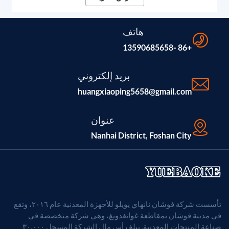
عالية الثبات وإطارات CNC، مما يضمن صلابة لا مثيل لها
وحركة خطية سلسة لعمليات الوسم والقطع الاحترافية.
هاتف
+86 -13590685658
بريد إلكتروني
huangxiaoping5658@gmail.com
عنوان
Nanhai District, Foshan City
تأسست شركة فوشان نانهاي يويلو للأجهزة المعدنية عام ٢٠١٦، وتقع
في مدينة فوشان بمقاطعة غوانغدونغ، وهي شركة متخصصة في
صناعة المنتجات المعدنية. يبلغ رأس مال الشركة المسجل ٣٠,٠٠٠