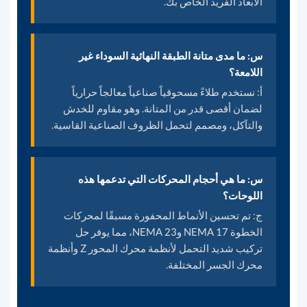
الأبعاد الفريد الخاص بك.
س: ما مدى متانة الطبقة النهائية السوداء غير
اللامعة؟
أ: نستخدم طلاءً مسحوقياً صناعياً معالجاً حرارياً
لضمان أقصى قدر من المتانة. وهو مقاوم للخدش
والتآكل، ومصمم لتحمل الظروف الصناعية القاسية.
س: ما هي أحجام المحركات التي تدعمها هذه
اللوحات؟
ج: تم تحسين الأنماط المحفورة مسبقًا لمحركات
الخطوة NEMA 17 وNEMA 23، مما يوفر حل
تركيب شديد التحمل لأنظمة محرك المحور Z وأنظمة
محرك الجسر المختلفة.