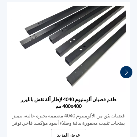
طقم قضبان ألومنيوم 4040 لإطار آلة نقش بالليزر
400x400 مم
قضبان بثق من الألومنيوم 4040 مصممة بخبرة عالية، تتميز
بفتحات تثبيت محفورة بدقة وطلاء أسود مؤكسد فاخر. نوفر
مكونات هيكلية متينة مصممة خصيصًا لأجهزة النقش بالليزر
عرض المزيد