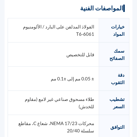
المواصفات الفنية
خيارات
الفولاذ المدلفن على البارد / الألومنيوم
المواد
6061-T6
سمك
قابل للتخصيص
الصفائح
دقة
± 0.05 مم إلى ±0.1 مم
الثقوب
تشطيب
طلاء مسحوق صناعي غير لامع (مقاوم
السعر
للخدش)
محركات NEMA 17/23، شعاع C، مقاطع
التوافق
سلسلة 20/40