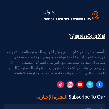
عنوان
Nanhai District, Foshan City
تأسست شركة فوشان نانهاي يويلو للأجهزة المعدنية عام ٢٠١٦، وتقع
في مدينة فوشان بمقاطعة غوانغدونغ، وهي شركة متخصصة في
صناعة المنتجات المعدنية. يبلغ رأس مال الشركة المسجل ٣٠,٠٠٠
يوان صيني. وتختص الشركة بتصنيع وبيع المنتجات المعدنية. (بالنسبة
للمشاريع التي تتطلب موافقة قانونية، لا يجوز ممارسة الأنشطة
التجارية إلا بعد الحصول على موافقة الجهات المختصة).
Subscribe To Our
النشرة الإخبارية