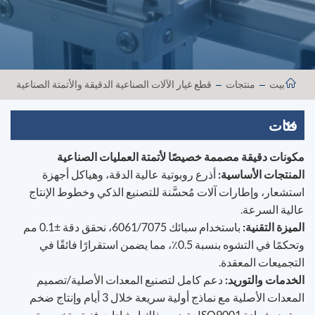
بيت
منتجات
قطع غيار الآلات الصناعية الدقيقة والأتمتة الصناعية
فئات
مكونات دقيقة مصممة خصيصًا لأتمتة العمليات الصناعية
المنتجات الأساسية:
أذرع روبوتية عالية الدقة، وهياكل أجهزة
استشعار، وإطارات آلات مُحسَّنة للتصنيع الذكي وخطوط الإنتاج
عالية السرعة.
الميزة التقنية:
باستخدام سبائك 6061/7075، نحقق دقة ±0.1 مم
وتحكمًا في التشوه بنسبة 0.5٪، مما يضمن استقرارًا فائقًا في
التجميعات المعقدة.
الخدمات والتوريد:
دعم كامل لتصنيع المعدات الأصلية/تصميم
المعدات الأصلية مع نماذج أولية سريعة خلال 3 أيام وإنتاج ضخم
معتمد بشهادة ISO9001. يتضمن ذلك إرشادات فنية متخصصة.