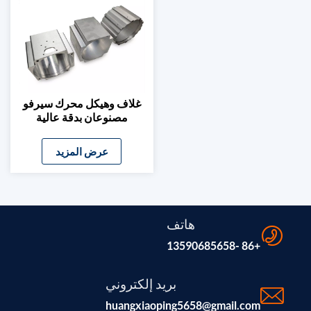
غلاف وهيكل محرك سيرفو
مصنوعان بدقة عالية
باستخدام تقنية CNC من
الألومنيوم
عرض المزيد
هاتف
+86 -13590685658
بريد إلكتروني
huangxiaoping5658@gmail.com