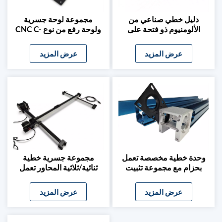
دليل خطي صناعي من
مجموعة لوحة جسرية
الألومنيوم ذو فتحة على
ولوحة رفع من نوع CNC C-
شكل حرف T لمحور Z
Beam لحاوية طابعة ثلاثية
للطابعة ثلاثية الأبعاد
الأبعاد
عرض المزيد
عرض المزيد
وحدة خطية مخصصة تعمل
مجموعة جسرية خطية
بحزام مع مجموعة تثبيت
ثنائية/ثلاثية المحاور تعمل
المحرك
بحزام، يمكنك تركيبها
بنفسك، للنقش بالليزر وآلات
عرض المزيد
عرض المزيد
CNC