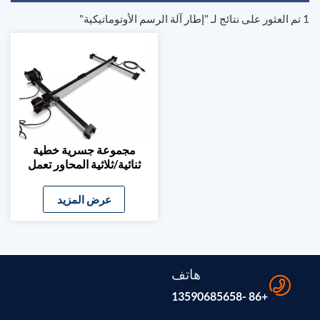
1 تم العثور على نتائج لـ "إطار آلة الرسم الأوتوماتيكية"
مجموعة جسرية خطية
ثنائية/ثلاثية المحاور تعمل
بحزام، يمكنك تركيبها
بنفسك، للنقش بالليزر وآلات
عرض المزيد
CNC
هاتف
+86 -13590685658