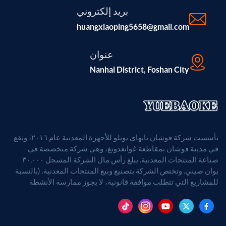
بريد إلكتروني
huangxiaoping5658@gmail.com
عنوان
Nanhai District, Foshan City
تأسست شركة فوشان نانهاي يويلو للأجهزة المعدنية عام ٢٠١٦، وتقع
في مدينة فوشان بمقاطعة غوانغدونغ، وهي شركة متخصصة في
صناعة المنتجات المعدنية. يبلغ رأس مال الشركة المسجل ٣٠,٠٠٠
يوان صيني. وتختص الشركة بتصنيع وبيع المنتجات المعدنية. (بالنسبة
للمشاريع التي تتطلب موافقة قانونية، لا يجوز ممارسة الأنشطة
التجارية إلا بعد الحصول على موافقة الجهات المختصة).