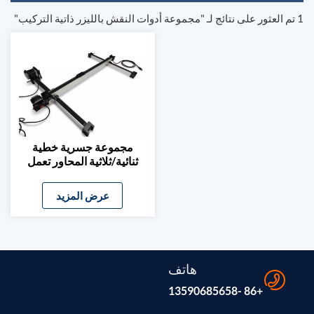
1 تم العثور على نتائج لـ "مجموعة أدوات النقش بالليزر ذاتية التركيب"
مجموعة جسرية خطية
ثنائية/ثلاثية المحاور تعمل
بحزام، يمكنك تركيبها
بنفسك، للنقش بالليزر وآلات
عرض المزيد
CNC
هاتف
+86 -13590685658