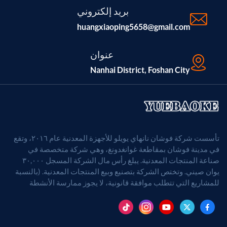
بريد إلكتروني
huangxiaoping5658@gmail.com
عنوان
Nanhai District, Foshan City
تأسست شركة فوشان نانهاي يويلو للأجهزة المعدنية عام ٢٠١٦، وتقع
في مدينة فوشان بمقاطعة غوانغدونغ، وهي شركة متخصصة في
صناعة المنتجات المعدنية. يبلغ رأس مال الشركة المسجل ٣٠,٠٠٠
يوان صيني. وتختص الشركة بتصنيع وبيع المنتجات المعدنية. (بالنسبة
للمشاريع التي تتطلب موافقة قانونية، لا يجوز ممارسة الأنشطة
التجارية إلا بعد الحصول على موافقة الجهات المختصة).