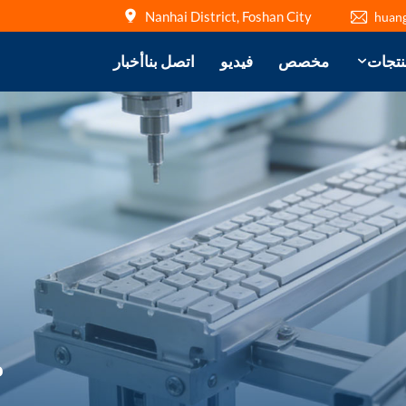
Nanhai District, Foshan City
huan
نتجات
مخصص
فيديو
اتصل بنا
أخبار
م