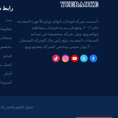
رابط 
بيت
تأسست شركة فوشان نانهاي يويلو للأجهزة المعدنية
عام ٢٠١٦، وتقع في مدينة فوشان بمقاطعة
معلومات
غوانغدونغ، وهي شركة متخصصة في صناعة
منتجات
المنتجات المعدنية. يبلغ رأس مال الشركة المسجل
مخصص
٣٠,٠٠٠ يوان صيني. وتختص الشركة بتصنيع وبيع
المنتجات المعدنية. (بالنسبة للمشاريع التي تتطلب
فيديو
موافقة قانونية، لا يجوز ممارسة الأنشطة التجارية إلا
اتصل بنا
بعد الحصول على موافقة الجهات المختصة).
أخبار
المدونا
حقوق الطبع والنشر @ 2026 Foshan Nanhai Yuebao Technology Co., Ltd. جميع الحقوق محفوظة .