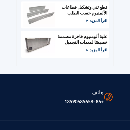
قطع ثني وتشكيل قطاعات
الألمنيوم حسب الطلب
اقرأ المزيد
علبة ألومنيوم فاخرة مصممة
خصيصًا لمعدات التجميل
والصالونات
اقرأ المزيد
هاتف
+86 -13590685658