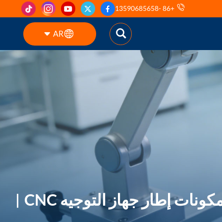
+86 -13590685658
AR
English
ES
pt
AR
DE
كونات إطار جهاز التوجيه CNC