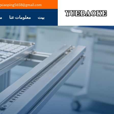
gxiaoping5658@gmail.com
بيت
معلومات عنا
م