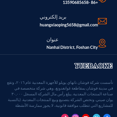
+86 -13590685658
الدقيق، والتقطيع باستخدام الحاسوب تشطيب السعر
مؤكسد بعمق (فضي/أسود)، مقاوم للخدش طلب حماية
الحواف، والتشطيبات المعمارية، وهياكل المعدات القدرة
بريد إلكتروني
على التوريد 50,000 قطعة شهرياً شهادة متوافق مع معايير
huangxiaoping5658@gmail.com
RoHS وREACH وISO9001
عنوان
Nanhai District, Foshan City
تأسست شركة فوشان نانهاي يويلو للأجهزة المعدنية عام ٢٠١٦، وتقع
في مدينة فوشان بمقاطعة غوانغدونغ، وهي شركة متخصصة في
صناعة المنتجات المعدنية. يبلغ رأس مال الشركة المسجل ٣٠,٠٠٠
يوان صيني. وتختص الشركة بتصنيع وبيع المنتجات المعدنية. (بالنسبة
للمشاريع التي تتطلب موافقة قانونية، لا يجوز ممارسة الأنشطة
التجارية إلا بعد الحصول على موافقة الجهات المختصة).