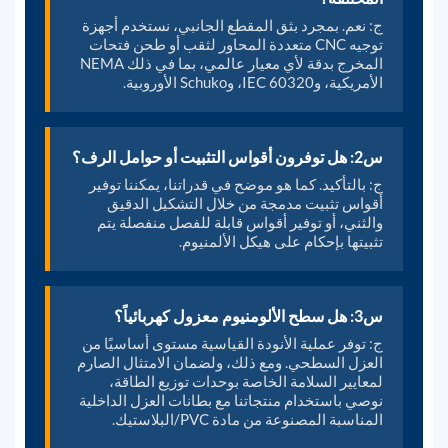
ج: نعم. بمجرد بثق المقطع الجانبي، نستخدم أجهزة
توجيه CNC متعددة المحاور لثقب أو طحن فتحات
المخرج بدقة لأي معيار عالمي، بما في ذلك NEMA
الأمريكية، وIEC 60320، وSchuko الأوروبية.
س2: هل توفرون أقواس التثبيت أو حوامل الرف؟
ج: بالتأكيد. كما هو موضح في قدراتنا، يمكننا توفير
أقواس تثبيت مدمجة من خلال التشكيل الدقيق
والثني، أو توفير أقواس قابلة للفصل منفصلة يتم
تثبيتها بإحكام على هيكل الألمنيوم.
س3: هل سطح الألومنيوم معزول كهربائياً؟
ج: توفر عملية الأنودة القياسية مستوى أساسيًا من
العزل السطحي. ومع ذلك، ولضمان الامتثال الصارم
لمعايير السلامة الخاصة بوحدات توزيع الطاقة،
نوصي باستخدام منتجاتنا مع بطانات العزل الداخلية
المناسبة المصنوعة من مادة PVC/البلاستيك.