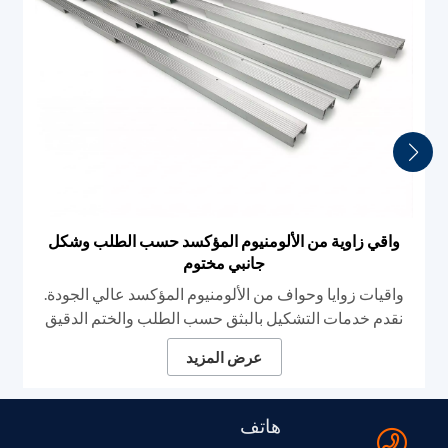
واقي زاوية من الألومنيوم المؤكسد حسب الطلب وشكل
جانبي مختوم
واقيات زوايا وحواف من الألومنيوم المؤكسد عالي الجودة.
نقدم خدمات التشكيل بالبثق حسب الطلب والختم الدقيق
للتطبيقات المعمارية والصناعية. تتميز منتجاتنا بمتانتها
عرض المزيد
العالية، وأخاديدها المانعة للانزلاق، وتشطيباتها المثالية، مما
يضمن حماية قوية للحواف وتكاملًا سلسًا مع منتجات
الشركات المصنعة الأصلية. مادة سلسلة 6000 من مقاطع
هاتف
الألمنيوم المبثوقة (6063-T5 / 6061) عملية البثق، والختم