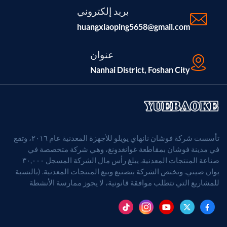
بريد إلكتروني
huangxiaoping5658@gmail.com
عنوان
Nanhai District, Foshan City
تأسست شركة فوشان نانهاي يويلو للأجهزة المعدنية عام ٢٠١٦، وتقع
في مدينة فوشان بمقاطعة غوانغدونغ، وهي شركة متخصصة في
صناعة المنتجات المعدنية. يبلغ رأس مال الشركة المسجل ٣٠,٠٠٠
يوان صيني. وتختص الشركة بتصنيع وبيع المنتجات المعدنية. (بالنسبة
للمشاريع التي تتطلب موافقة قانونية، لا يجوز ممارسة الأنشطة
التجارية إلا بعد الحصول على موافقة الجهات المختصة).