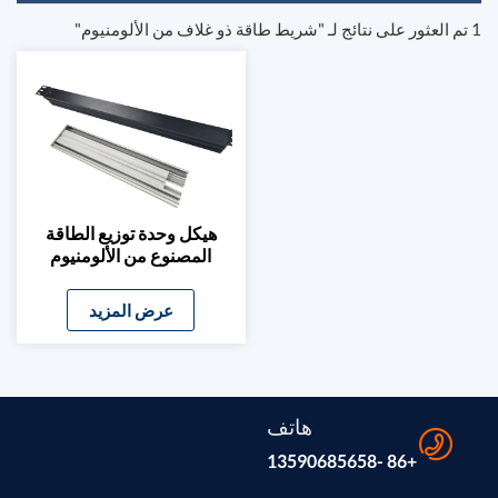
1 تم العثور على نتائج لـ "شريط طاقة ذو غلاف من الألومنيوم"
هيكل وحدة توزيع الطاقة
المصنوع من الألومنيوم
حسب الطلب وقطاع مقبس
الطاقة
عرض المزيد
هاتف
+86 -13590685658