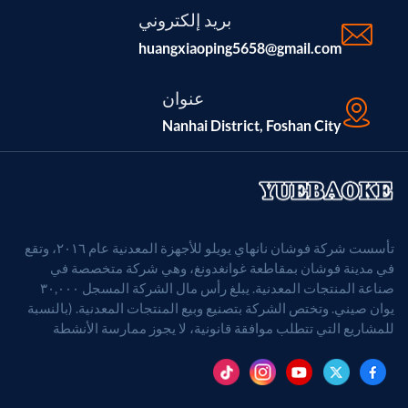
بريد إلكتروني
huangxiaoping5658@gmail.com
عنوان
Nanhai District, Foshan City
تأسست شركة فوشان نانهاي يويلو للأجهزة المعدنية عام ٢٠١٦، وتقع
في مدينة فوشان بمقاطعة غوانغدونغ، وهي شركة متخصصة في
صناعة المنتجات المعدنية. يبلغ رأس مال الشركة المسجل ٣٠,٠٠٠
يوان صيني. وتختص الشركة بتصنيع وبيع المنتجات المعدنية. (بالنسبة
للمشاريع التي تتطلب موافقة قانونية، لا يجوز ممارسة الأنشطة
التجارية إلا بعد الحصول على موافقة الجهات المختصة).