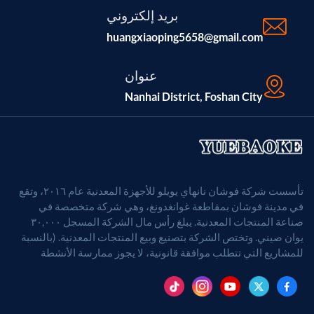
بريد إلكتروني
huangxiaoping5658@gmail.com
عنوان
Nanhai District, Foshan City
تأسست شركة فوشان نانهاي يويلو للأجهزة المعدنية عام ٢٠١٦، وتقع
في مدينة فوشان بمقاطعة غوانغدونغ، وهي شركة متخصصة في
صناعة المنتجات المعدنية. يبلغ رأس مال الشركة المسجل ٣٠,٠٠٠
يوان صيني. وتختص الشركة بتصنيع وبيع المنتجات المعدنية. (بالنسبة
للمشاريع التي تتطلب موافقة قانونية، لا يجوز ممارسة الأنشطة
التجارية إلا بعد الحصول على موافقة الجهات المختصة).