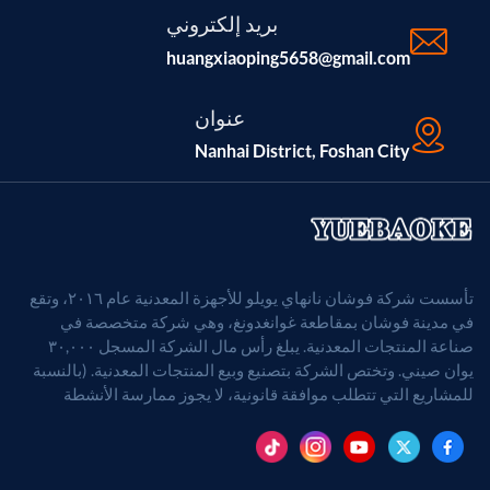
بريد إلكتروني
huangxiaoping5658@gmail.com
عنوان
Nanhai District, Foshan City
تأسست شركة فوشان نانهاي يويلو للأجهزة المعدنية عام ٢٠١٦، وتقع
في مدينة فوشان بمقاطعة غوانغدونغ، وهي شركة متخصصة في
صناعة المنتجات المعدنية. يبلغ رأس مال الشركة المسجل ٣٠,٠٠٠
يوان صيني. وتختص الشركة بتصنيع وبيع المنتجات المعدنية. (بالنسبة
للمشاريع التي تتطلب موافقة قانونية، لا يجوز ممارسة الأنشطة
التجارية إلا بعد الحصول على موافقة الجهات المختصة).