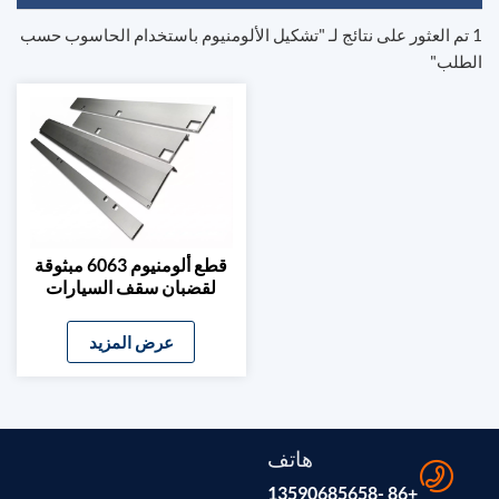
1 تم العثور على نتائج لـ "تشكيل الألومنيوم باستخدام الحاسوب حسب
الطلب"
قطع ألومنيوم 6063 مبثوقة
لقضبان سقف السيارات
الكهربائية ودرجاتها الجانبية
عرض المزيد
هاتف
+86 -13590685658