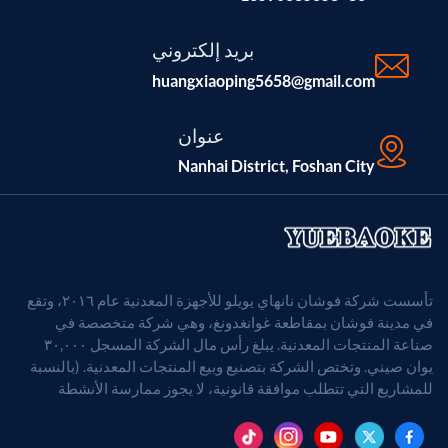
بريد إلكتروني
huangxiaoping5658@gmail.com
عنوان
Nanhai District, Foshan City
تأسست شركة فوشان نانهاي يويلو للأجهزة المعدنية عام ٢٠١٦، وتقع
في مدينة فوشان بمقاطعة غوانغدونغ، وهي شركة متخصصة في
صناعة المنتجات المعدنية. يبلغ رأس مال الشركة المسجل ٣٠,٠٠٠
يوان صيني. وتختص الشركة بتصنيع وبيع المنتجات المعدنية. (بالنسبة
للمشاريع التي تتطلب موافقة قانونية، لا يجوز ممارسة الأنشطة
التجارية إلا بعد الحصول على موافقة الجهات المختصة).