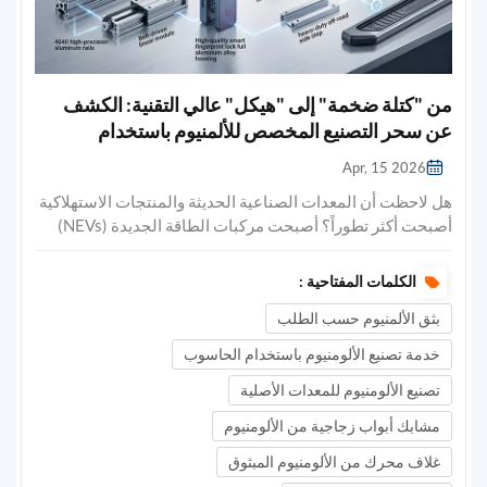
من "كتلة ضخمة" إلى "هيكل" عالي التقنية: الكشف
عن سحر التصنيع المخصص للألمنيوم باستخدام
الحاسوب
Apr, 15 2026
هل لاحظت أن المعدات الصناعية الحديثة والمنتجات الاستهلاكية
أصبحت أكثر تطوراً؟ أصبحت مركبات الطاقة الجديدة (NEVs)
أخف وزناً مع مدى أطول؛ وتتحرك الأذرع الميكانيكية والطابعات
ثلاثية الأبعاد في المصانع بشكل أسرع مع الحفاظ على متانتها؛
الكلمات المفتاحية :
حتى الأقفال الذكية على أبوابنا الأمامية تتباهى بلمسة نهائية
بثق الألمنيوم حسب الطلب
معدنية فاخرة. وراء كل هذه الابتكارات يكمن الدور الداعم الذهبي
للصناعة الحديثة: سبائك الألومنيوملكن ما قد لا تعرفه هو أنه لكي
خدمة تصنيع الألومنيوم باستخدام الحاسوب
يتحول مقطع الألمنيوم المبثوق القياسي إلى مكون متكامل
تصنيع الألومنيوم للمعدات الأصلية
بسلاسة، يجب أن يخضع لعملية "تجديد" سحرية.تشكيل قطاعات
الألمنيوم باستخدام آلات CNC. دعونا اليوم نتعمق في سبب
مشابك أبواب زجاجية من الألومنيوم
أهمية هذه الحرفية. جوهر السحر: تحويل "شبه" إلى "دقة
غلاف محرك من الألومنيوم المبثوق
مطلقة"في عمليات التصنيع التقليدية، تُعدّ التفاوتات الطفيفة