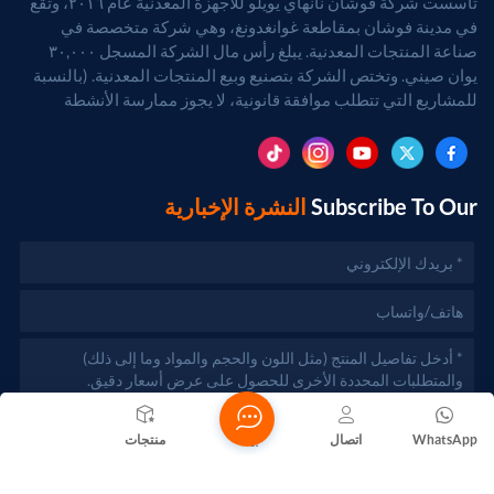
تأسست شركة فوشان نانهاي يويلو للأجهزة المعدنية عام ٢٠١٦، وتقع
قوي للغاية. السيناريو الثاني: الأداة المثلى لإنقاص الوزن في
في مدينة فوشان بمقاطعة غوانغدونغ، وهي شركة متخصصة في
المركبات الكهربائية الصغيرة والتنقللكي تقطع المركبات
صناعة المنتجات المعدنية. يبلغ رأس مال الشركة المسجل ٣٠,٠٠٠
الكهربائية الصغيرة وأدوات التنقل الكهربائية شوطاً طويلاً، يُعدّ
يوان صيني. وتختص الشركة بتصنيع وبيع المنتجات المعدنية. (بالنسبة
"تخفيف الوزن" هو المفتاح. فالألومنيوم أخف وزناً بنحو الثلثين
للمشاريع التي تتطلب موافقة قانونية، لا يجوز ممارسة الأنشطة
من الفولاذ، مما يجعله الخيار الأمثل لشركات صناعة
التجارية إلا بعد الحصول على موافقة الجهات المختصة).
السيارات.مع ذلك، يجب أن تكون هذه الأجزاء خفيفة الوزن ومتينة
للغاية. ولتلبية هذه المتطلبات الصارمة، نستخدم ألومنيوم عالي
القوة من نوع 6061-T6 أو حتى 7075 المستخدم في صناعة
Subscribe To Our
النشرة الإخبارية
الطيران. ومن خلال التصنيع باستخدام الحاسوب (CNC)، نقوم
بتفريغ الوزن الزائد مع الحفاظ بدقة على دعامات التقوية. ومن
الأمثلة على ذلك منتجاتنا هيكل دراجة كهربائية/سكوتر مخصص,
عتبات جانبية شديدة التحمل للطرق الوعرةومقاومة عالية
للصدمات حوامل محرك من الألومنيومفهي توفر مقاومة فائقة
للصدمات مع تلبية متطلبات الوزن الخفيف بشكل
مثالي. السيناريو الثالث: "أجهزة ذكية" بتصميمات جمالية فاخرة
ومعالجات قويةإذا كان لديك قفل ذكي عالي الجودة على بابك،
فمن المرجح جدًا أن يكون غلافه مكونًا مصنوعًا بالكامل من
الألومنيوم باستخدام تقنية CNC.تتميز الأقفال الذكية باحتوائها
WhatsApp
اتصال
بيت
منتجات
على لوحات دوائر دقيقة، وتتطلب مقاومة ممتازة للغبار والماء
والتخريب. (Yuebaoke's) قفل بصمة ذكي بهيكل من الألومنيوم