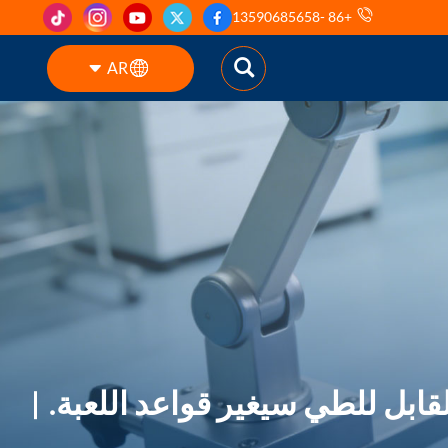
+86 -13590685658
AR
English
ES
pt
AR
DE
ابل للطي سيغير قواعد اللعبة.