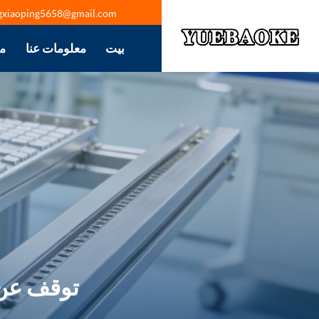
gxiaoping5658@gmail.com
بيت
معلومات عنا
م
توقف عن إ