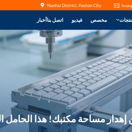
Nanhai District, Foshan City
huan
نتجات
مخصص
فيديو
اتصل بنا
أخبار
هدار مساحة مكتبك! هذا الحامل الق