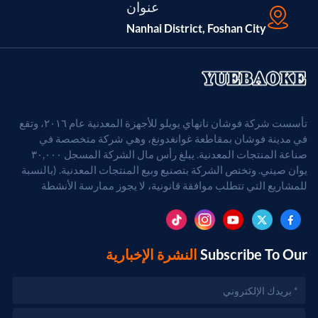
عنوان
Nanhai District, Foshan City
تأسست شركة فوشان نانهاي يويلو للأجهزة المعدنية عام ٢٠١٦، وتقع
في مدينة فوشان بمقاطعة غوانغدونغ، وهي شركة متخصصة في
صناعة المنتجات المعدنية. يبلغ رأس مال الشركة المسجل ٣٠,٠٠٠
يوان صيني. وتختص الشركة بتصنيع وبيع المنتجات المعدنية. (بالنسبة
للمشاريع التي تتطلب موافقة قانونية، لا يجوز ممارسة الأنشطة
التجارية إلا بعد الحصول على موافقة الجهات المختصة).
Subscribe To Our
النشرة الإخبارية