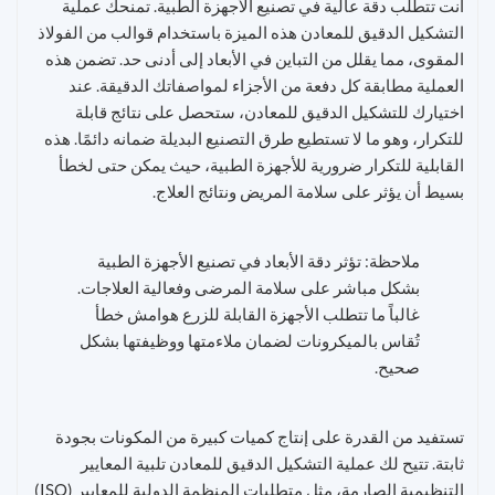
أنت تتطلب دقة عالية في تصنيع الأجهزة الطبية. تمنحك عملية
التشكيل الدقيق للمعادن هذه الميزة باستخدام قوالب من الفولاذ
المقوى، مما يقلل من التباين في الأبعاد إلى أدنى حد. تضمن هذه
العملية مطابقة كل دفعة من الأجزاء لمواصفاتك الدقيقة. عند
اختيارك للتشكيل الدقيق للمعادن، ستحصل على نتائج قابلة
للتكرار، وهو ما لا تستطيع طرق التصنيع البديلة ضمانه دائمًا. هذه
القابلية للتكرار ضرورية للأجهزة الطبية، حيث يمكن حتى لخطأ
بسيط أن يؤثر على سلامة المريض ونتائج العلاج.
ملاحظة: تؤثر دقة الأبعاد في تصنيع الأجهزة الطبية
بشكل مباشر على سلامة المرضى وفعالية العلاجات.
غالباً ما تتطلب الأجهزة القابلة للزرع هوامش خطأ
تُقاس بالميكرونات لضمان ملاءمتها ووظيفتها بشكل
صحيح.
تستفيد من القدرة على إنتاج كميات كبيرة من المكونات بجودة
ثابتة. تتيح لك عملية التشكيل الدقيق للمعادن تلبية المعايير
التنظيمية الصارمة، مثل متطلبات المنظمة الدولية للمعايير (ISO)