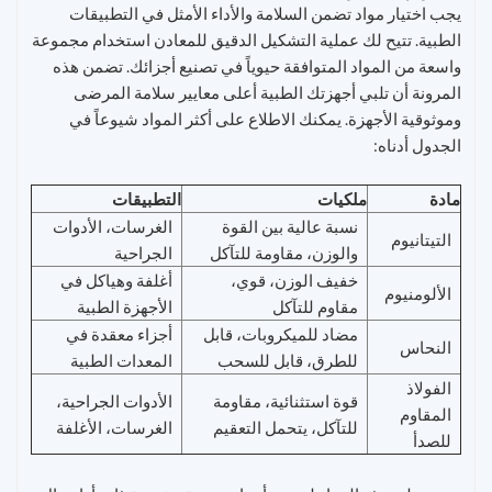
يجب اختيار مواد تضمن السلامة والأداء الأمثل في التطبيقات
الطبية. تتيح لك عملية التشكيل الدقيق للمعادن استخدام مجموعة
واسعة من المواد المتوافقة حيوياً في تصنيع أجزائك. تضمن هذه
المرونة أن تلبي أجهزتك الطبية أعلى معايير سلامة المرضى
وموثوقية الأجهزة. يمكنك الاطلاع على أكثر المواد شيوعاً في
الجدول أدناه:
مادة
ملكيات
التطبيقات
نسبة عالية بين القوة
الغرسات، الأدوات
التيتانيوم
والوزن، مقاومة للتآكل
الجراحية
خفيف الوزن، قوي،
أغلفة وهياكل في
الألومنيوم
مقاوم للتآكل
الأجهزة الطبية
مضاد للميكروبات، قابل
أجزاء معقدة في
النحاس
للطرق، قابل للسحب
المعدات الطبية
الفولاذ
قوة استثنائية، مقاومة
الأدوات الجراحية،
المقاوم
للتآكل، يتحمل التعقيم
الغرسات، الأغلفة
للصدأ