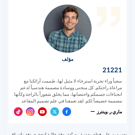
مؤلف
21221
سعياً وراء تجربة استرخاء لا مثيل لها، صُممت أرائكنا مع
مراعاة راحتكم. كل منحنى ووسادة مصممة هندسياً لدعم
انحناءات جسمكم واحتضانها، مما يخلق شعوراً بالراحة وكأنها
مصممة خصيصاً لكم. لقد تعمقنا في علم تصميم المقاعد
لضمان أن تشعروا في كل لحظة تقضونها على أرائكنا وكأن
ماري ر. وينترز
العالم يذوب من حولكم. يمكنكم بناءها دفعة واحدة أو إضافة
المزيد إليها تدريجياً. وإذا غيرتم مساحتكم، فبإمكانكم دائماً
تغيير شكلها.
تعتمدون على قطع معدنية مصنّعة بدقة عالية لتحقيق دقة واتساق