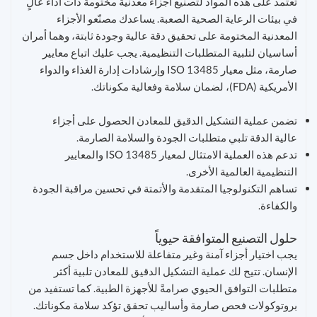
تعتمد على هذه المواد لتصنيع أجزاء معدنية مختومة ذات أداء عالٍ
في بيئات الرعاية الصحية الصعبة. يساعدك مصنّعو الأجزاء
المعدنية المختومة على تحقيق دقة عالية وجودة ثابتة، وهما أمران
أساسيان لتلبية المتطلبات التنظيمية. يجب عليك اتباع معايير
صارمة، مثل معيار ISO 13485 وإرشادات إدارة الغذاء والدواء
الأمريكية (FDA)، لضمان سلامة وفعالية مكوناتك.
تضمن عملية التشكيل الدقيق للمعادن الحصول على أجزاء
عالية الدقة تلبي متطلبات الجودة والسلامة الصارمة.
تدعم هذه العملية الامتثال لمعيار ISO 13485 والمعايير
التنظيمية العالمية الأخرى.
تساهم التكنولوجيا المتقدمة والأتمتة في تحسين مراقبة الجودة
والكفاءة.
حلول التصنيع المتوافقة حيوياً
يجب اختيار أجزاء آمنة وغير متفاعلة للاستخدام داخل جسم
الإنسان. تتيح لك عملية التشكيل الدقيق للمعادن تلبية أكثر
متطلبات التوافق الحيوي صرامةً للأجهزة الطبية. كما تستفيد من
بروتوكولات فحص صارمة وأساليب تحقق تؤكد سلامة مكوناتك.