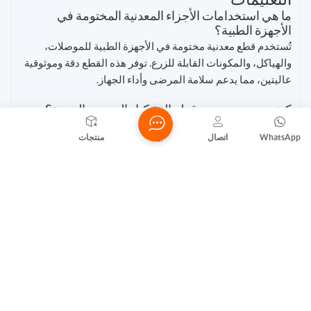
ما هي استخدامات الأجزاء المعدنية المختومة في
الأجهزة الطبية؟
تُستخدم قطع معدنية مختومة في الأجهزة الطبية للموصلات،
والهياكل، والمكونات القابلة للزرع. توفر هذه القطع دقة وموثوقية
عاليتين، مما يدعم سلامة المرضى وأداء الجهاز.
كيف يضمن مصنعو قطع التشكيل المعدني الجودة؟
تستفيد من نظام مراقبة الجودة الصارم. يستخدم مصنعو قطع
WhatsApp
اتصال
بيت
منتجات
التشكيل المعدني أنظمة فحص متطورة، وشهادات ISO، وسجلات
تتبع.
تضمن فحوصات الجودة أن كل جزء يفي بالمعايير التنظيمية.
لماذا تعتبر التوافقية الحيوية مهمة لأجزاء التشكيل
بالضغط المصنوعة من الألومنيوم؟
يجب أن تكون أجزاء التشكيل المصنوعة من الألومنيوم متوافقة
حيوياً. وهذا يضمن بقاء أجهزتك آمنة للمرضى وعدم تسببها في أي
ردود فعل سلبية.
التوافق الحيوي يدعم الامتثال التنظيمي
فهو يحمي صحة المريض