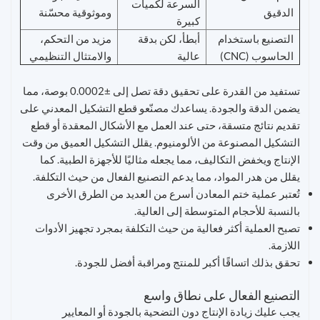
السرعة لكميات
الدقيق
وموثوقية محسّنة
كبيرة
التصنيع باستخدام
أبطأ، لكن بدقة
مزيد من التحكم،
الحاسوب (CNC)
عالية
والامتثال التنظيمي
تستفيد من القدرة على تحقيق دقة تصل إلى ±0.0002 بوصة، مما
يضمن الدقة والجودة. يساعدك مصنّعو قطع التشكيل المعدني على
تقديم نتائج متسقة، حتى عند العمل مع الأشكال المعقدة أو قطع
التشكيل المصنوعة من الألومنيوم. يقلل التشكيل العميق من وقت
الإنتاج ويخفض التكاليف، مما يجعله مثاليًا للأجهزة الطبية. كما
يقلل من هدر المواد، مما يدعم التصنيع الفعال من حيث التكلفة.
تُعتبر عملية ختم المعادن أسرع من العديد من الطرق الأخرى
بالنسبة للأحجام المتوسطة إلى العالية.
تصبح العملية أكثر فعالية من حيث التكلفة بمجرد تجهيز الأدوات
اللازمة.
تحقق بذلك اتساقًا أكبر للمنتج ومراقبة أفضل للجودة.
التصنيع الفعال على نطاق واسع
يجب عليك زيادة الإنتاج دون التضحية بالجودة أو المعايير