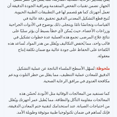
الجهاز. تضمن تقنيات الفحص المتقدمة ومراقبة الجودة الدقيقة أن
تعمل أجهزتك كما هو مُصمم لها في التطبيقات الطبية الحيوية.
تُتيح قطع التشكيل المعدني الدقيق تحقيق دقة عالية في
القياسات وتجانسًا تامًا. ويتجلى ذلك بوضوح في الأدوات الجراحية
وزراعات الأعضاء، حيث يُمكن لأي خطأ بسيط أن يؤثر سلبًا على
نتائج علاج المرضى. تجمع هذه العملية عدة خطوات تشكيل في
قالب واحد، مما يُخفض التكاليف ويُقلل من هدر المواد. تُساعد هذه
الكفاءة على الحفاظ على جودة عالية مع ضمان تكلفة إنتاج
معقولة.
ملحوظة:
تُسهّل الأسطح الملساء الناتجة عن عملية التشكيل
الدقيق للمعادن عملية التنظيف، مما يقلل من خطر التلوث ويدعم
مكافحة العدوى في مرافق الرعاية الصحية.
كما تستفيد من المعالجات الوقائية مثل الأنودة. تُحسّن هذه
المعالجات مقاومة التآكل والنظافة، مما يُطيل عمر أجهزتك ويُقلل
من احتياجات الصيانة. عند استخدامك لتقنية ختم المعادن الدقيقة،
فإنك تُساهم في ضمان تكنولوجيا طبية موثوقة وطويلة الأمد.