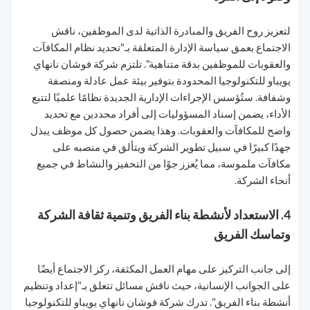
لتعزيز روح الفريق والمبادرة الذاتية لدى الموظفين، ناقش
الاجتماع بعمق سياسة الإدارة المتعلقة بـ"تحديد نظام المكافآت
والعقوبات للموظفين بدقة متناهية". تلتزم شركة فوشان نانهاي
يويباو للتكنولوجيا المحدودة بتوفير بيئة عمل عادلة ومنصفة
وشفافة. ستُؤسس الإجراءات الإدارية الجديدة نظامًا علميًا لتتبع
الأداء، يضمن إسناد المسؤوليات إلى أفراد محددين مع تحديد
واضح للمكافآت والعقوبات. وهذا يضمن حصول كل موظف يبذل
جهدًا كبيرًا في سبيل تطوير الشركة ويتألق في منصبه على
مكافآت ملموسة، مما يُعزز جوًا من التحفيز والنشاط في جميع
أنحاء الشركة.
4. الاستعداد لأنشطة بناء الفريق وتنمية ثقافة الشركة
وتماسك الفريق
إلى جانب التركيز على مهام العمل المكثفة، ركز الاجتماع أيضًا
على الجوانب الإنسانية، حيث ناقش مسائل تتعلق بـ"إعداد وتنظيم
أنشطة بناء الفريق". تدرك شركة فوشان نانهاي يويباو للتكنولوجيا