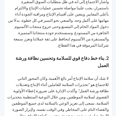
وأشار الاجتماع إلى أنه في ظل متطلبات السوق المتغيرة
باستمرار، يجب علينا مواصلة تحسين عمليات الإنتاج والالتزام
بأعلى المعايير. ويتعين على أقسام الإنتاج ومراقبة الجودة أداء
مهامها على أكمل وجه، والسعي نحو التميز في كل خطوة، بدءًا من
دخول المواد الخام إلى المصنع وحتى خروج منتجات الألمنيوم
الجاهزة من المستودع. وسنستخدم جودة منتجاتنا المتميزة
والمستقرة من الألمنيوم لنحافظ على ثقة عملائنا ونعزز سمعة
شركتنا المرموقة في هذا القطاع.
2. بناء خط دفاع قوي للسلامة وتحسين نظافة ورشة
العمل
لا شك أن سلامة الإنتاج أمر بالغ الأهمية. وكان المحور الثاني
للاجتماع هو "تحذيرات السلامة للعاملين أثناء الإنتاج وتعديلات
نظافة ورشة العمل". وأكدت الإدارة على ضرورة إعطاء الأولوية
القصوى لسلامة الموظفين. ومن خلال التوعية المنتظمة بتحذيرات
السلامة، نسعى إلى تعزيز الوعي بالسلامة لدى جميع الموظفين
والقضاء التام على المخاطر. وفي الوقت نفسه، ولإبراز الصورة
الإيجابية لمؤسسة تصنيع حديثة وتحسين كفاءة الإنتاج، تطلب