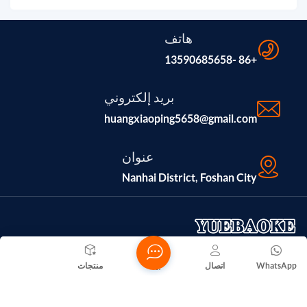
هاتف
+86 -13590685658
بريد إلكتروني
huangxiaoping5658@gmail.com
عنوان
Nanhai District, Foshan City
WhatsApp
اتصال
بيت
منتجات
تأسست شركة فوشان نانهاي يويلو للأجهزة المعدنية عام ٢٠١٦، وتقع
في مدينة فوشان بمقاطعة غوانغدونغ، وهي شركة متخصصة في
صناعة المنتجات المعدنية. يبلغ رأس مال الشركة المسجل ٣٠,٠٠٠