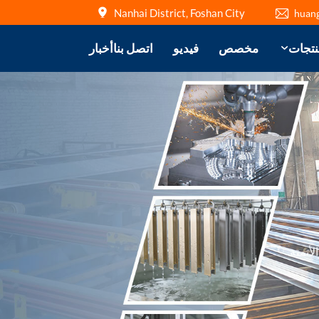
Nanhai District, Foshan City
huan
نتجات
مخصص
فيديو
اتصل بنا
أخبار
أتمتة.