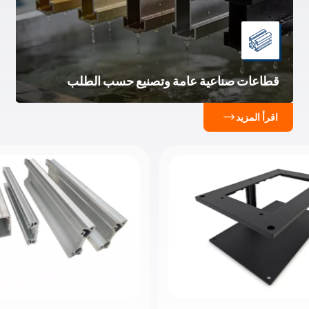
قطاعات صناعية عامة وتصنيع حسب الطلب
حلول تصنيع مخصصة للتطبيقات الصناعية العامةالمنتجات
الأساسية: تُستخدم المقاطع القياسية عالية الجودة،
اقرأ المزيد
وإطارات الفتحات على شكل حرف T، والأقواس المصممة
حسب الطلب في أتمتة المصانع، والهندسة الإنشائية، وتصنيع
الأجهزة.الميزة التقنية: نحن متخصصون في الأشكال
الهندسية المعقدة والتفاوتات الدقيقة باستخدام سبائك
6061/6063 الممتازة، مما يضمن مقاومة فائقة للتآكل وقوة
هيكلية عالية.الخدمات والتوريد: معالجة شاملة للمصنعين
الأصليين/مصممي المنتجات الأصليين، بما في ذلك التصنيع
الدقيق باستخدام الحاسوب، والقطع بالليزر، والتشطيب
السطحي. نموذج أولي سريع خلال 3 أيام مع مراقبة جودة
وفقًا لمعيار ISO9001.