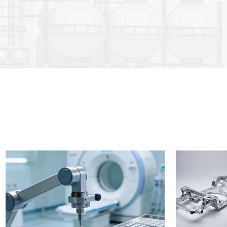
 الألمانية من شركة ترامبف ومراكز التصنيع باستخدام
لممتد المجزأ - التقويم الشامل" لدينا في التشوه إلى في
حدود 0.5%. ±0.1 مم مراقبة التفاوتات 5000 طن فأكثر الطاقة الإنتاجية السنوية نظام الجودة
والخدمة معيار ISO9001: 23 نقطة تفتيش تضمن أن كل منتج يفي بمعيار GB/T 5237-2017.
وقت تسليم فعال: صنع العينات في 3 أيام، والكميات الصغيرة في 7 أيام، والكميات الكبيرة في
15 يومًا. ثقة العملاء: معدل إعادة الشراء يتجاوز 85%، حيث نخدم العديد من شركات قائمة
50 وقادة الصناعة. الالتزام المستقبلي سنواصل زيادة الاستثمار في البحث والتطوير،
وتعزيز الإنتاج الرقمي والذكي باستخدام أنظمة إدارة عمليات التصنيع (MES)، واستكشاف
أبعاد. نهدف إلى أن نصبح شركة رائدة، ندعم التطور الصناعي
قة عملائنا على المدى الطويل من خلال تقديم خدمات
 خلال التصنيع الدقيق.