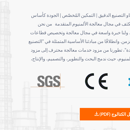
 التصنيع الدقيق | التمكين المُخصّص | الجودة كأساس
تأسست عام 2016 · تعمل بشكل مكثف في مجال معالجة الألمنيوم المتقدمة من نحن
أسست شركة Yuebao عام 2016، ولنا خبرة واسعة في مجال معالجة وتخصيص قطاعات
لزمن. وانطلاقًا من مبادئنا الأساسية المتمثلة في "التصنيع
دة"، تطورنا من مزود خدمات معالجة محترف إلى مزود
وم، حيث ندمج البحث والتطوير، والتصميم، والإنتاج،
د البيع. بفضل أساسنا التقني المتين، ومراقبة الجودة
ة، فقد رسخنا سمعة قوية للعلامة التجارية في الصناعة
وأصبحنا الشريك المفضل للعديد من الشركات المعروفة. حلول الصناعة العالمية توفير حلول
ألومنيوم خفيفة الوزن ومخصصة لقطاعات متنوعة النقل بالسكك الحديدية الطاقة الجديدة
الأجهزة الطبية المنازل الذكية الخلايا الكهروضوئية الروبوتات سواء كان الأمر يتعلق بالمعالجة
ية أو البحث والتطوير المخصص للهياكل غير المنتظمة
 الكتالوج (PDF)
لألمنيوم ذات الأداء الخاص، يمكننا تحقيق التنفيذ الفعال
وتلبية معايير الجودة. القدرة التنافسية التكنولوجية مجهزة بأكثر من 50 مجموعة من المعدات