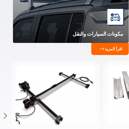
مكونات السيارات والنقل
حلول الألمنيوم عالية القوة لقطاعي السيارات
والنقلالمنتجات الأساسية: إطارات هيكلية خفيفة الوزن
اقرأ المزيد
للمركبات، وصواني بطاريات، وقطاعات قضبان عالية القوة
مُحسَّنة للمركبات الكهربائية الصغيرة وأنظمة النقل
العام.الميزة التقنية: باستخدام سبائك 6061/6082 و 7075
عالية القوة، نوفر مقاومة فائقة للصدمات ومتانة مع تحكم
في التشوه بنسبة 0.5٪.الخدمات والتوريد: خدمات تصنيع
مخصصة كاملة (OEM/ODM) تشمل الثني الدقيق، والختم،
واللحام. جودة معتمدة بشهادة ISO9001 مع إمكانية إعداد
نماذج أولية سريعة خلال 3 أيام لاختبارات السيارات.