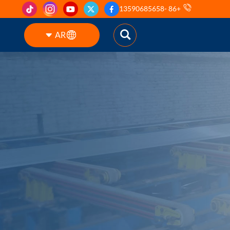
+86 -13590685658
AR
English
ES
pt
AR
DE