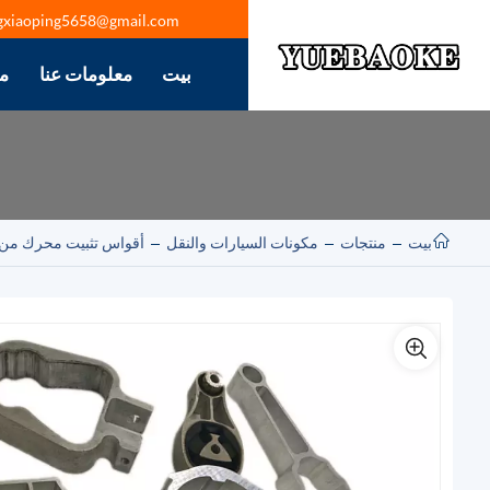
gxiaoping5658@gmail.com
بيت
معلومات عنا
م
بيت
منتجات
مكونات السيارات والنقل
أقواس تثبيت محرك من ال