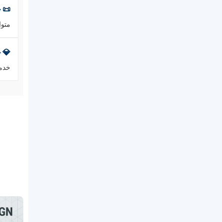
📜 
متوافق تما
💎 
خدمة