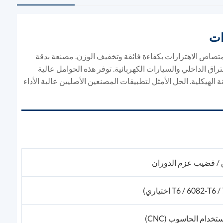
ات
يوم المبثوق عالي الجودة من سلسلة 6000، مصممة لامتصاص الاهتزازات بكفاءة فائقة وتخفيف الوزن. مصنعة بدقة
لاءمة مثالية بنسبة 100% في محركات الاحتراق الداخلي والسيارات الكهربائية. توفر هذه الحوامل عالية
در من المتانة الهيكلية. الحل الأمثل لتطبيقات المصنعين الأصليين عالية الأداء
 / قضيب عزم الدوران
تخدام الحاسوب (CNC)