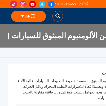
+86 -13590685658
AR
الألومنيوم المبثوق للسيارات
English
ES
pt
AR
ات
DE
لمبثوق، مصممة خصيصًا لتطبيقات السيارات عالية الأداء.
ة وتخميدًا فعالًا للاهتزازات لأنظمة المحرك وناقل الحركة.
 سبيكة ألومنيوم عالية الجودة 6061/6082، تتميز هذه الحوامل بنسب قوة إلى وزن فائقة مقارنةً بالحديد
يارة.