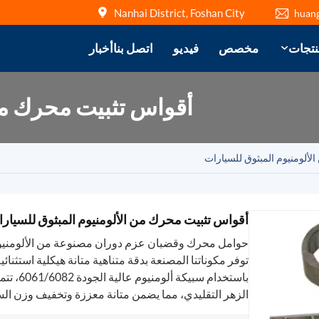
Nanhai District, Foshan City
huan
نتجات
مخصص
فيديو
اتصل بنا
أخبار
أقواس تثبيت محرك من 
ألومنيوم المبثوق للسيارات
أقواس تثبيت محرك من الألومنيوم المبثوق للسيار
حوامل محرك وقضبان عزم دوران مصنوعة من الألومنيوم ا
توفر مكوناتنا المصنعة بدقة متناهية متانة هيكلية استثنائي
باستخدام
الزهر التقليدي، مما يضمن متانة معززة وتخفيف وزن الس