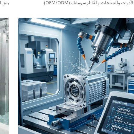
دوات والمنتجات وفقًا لرسوماتك (OEM/ODM).
بثق ا