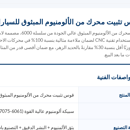
 تثبيت محرك من الألومنيوم المبثوق للسيار
حوامل محرك من الألومن
عالية باستخدام تقنية CNC لضمان م
المتانة وزنًا أقل بنسبة 30% مقارنةً بالحديد الزهر، مع ضمان أقصى ق
 ما بعد البيع.
اصفات الفنية
لمنتج
قوس تثبيت محرك من الألومنيوم المبثوق
سبيكة ألومنيوم عالية القوة (6061-T6 / 6082-T6 / 7075 اختياري)
 التصنيع
بثق الألمنيوم + النشر الدقيق + التصنيع باس