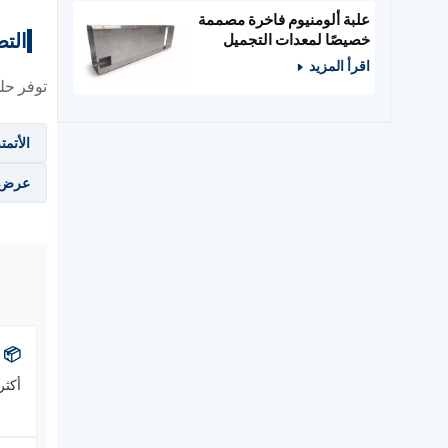
علبة ألومنيوم فاخرة مصممة
التط
خصيصًا لمعدات التجميل
والصالونات
اقرأ المزيد
توفر حلولنا 
الأتمت
عرض 
📦 
أكثر من 500 قالب تشكيل ب