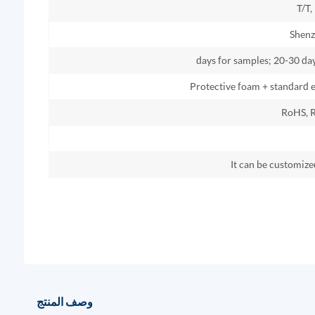
T/T,
Shenz
Protective foam + standard 
RoHS, 
It can be customiz
وصف المنتج