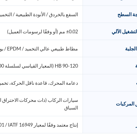
جة السطح
السفع بالخردق / الأنودة الطبيعية / التخ
لتشغيل الآلي
±0.02 مم (أو وفقًا لرسومات العميل)
الجلبة
مطاط طبيعي عالي التخميد / EPDM / بولي يوريثان (للتجميع النهائي)
90-120 HB (المعيار القياسي لسلسلة 6000 T6)
دعامة المحرك، قاعدة ناقل الحركة، تخميد
سيارات الركاب (ذات محركات الاحتراق الدا
 المركبات
السباق
إنتاج معتمد وفقًا لمعيار ISO 9001 / IATF 16949