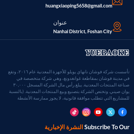
huangxiaoping5658@gmail.com
عنوان
Nanhai District, Foshan City
تأسست شركة فوشان نانهاي يويلو للأجهزة المعدنية عام ٢٠١٦، وتقع
في مدينة فوشان بمقاطعة غوانغدونغ، وهي شركة متخصصة في
صناعة المنتجات المعدنية. يبلغ رأس مال الشركة المسجل ٣٠,٠٠٠
يوان صيني. وتختص الشركة بتصنيع وبيع المنتجات المعدنية. (بالنسبة
للمشاريع التي تتطلب موافقة قانونية، لا يجوز ممارسة الأنشطة
التجارية إلا بعد الحصول على موافقة الجهات المختصة).
Subscribe To Our
النشرة الإخبارية