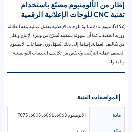
إطار من الألومنيوم مصنّع باستخدام
تقنية CNC للوحات الإعلانية الرقمية
يُعدّ الألمنيوم مادةً مثاليةً للوحات الإعلانية بفضل عملية بثقه الفعّالة
ووزنه الخفيف. كما أن سهولة تشكيله تُسرّع من وتيرة الإنتاج وتقلل
من تكاليف العمالة. إضافةً إلى ذلك، يُسهّل وزن قطاعات الألمنيوم
الخفيف عملية التركيب ويُخفّض من تكاليف الخدمات اللوجستية
والمناولة.
المواصفات الفنية
مادة
الألومنيوم 6063، 6061، 6005، 7075
حِدّة
T5، T6