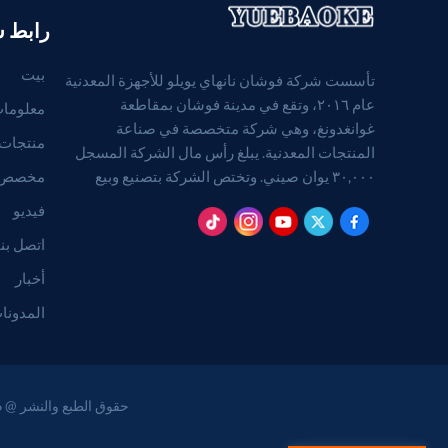
رابط 
بيت
تأسست شركة فوشان نانهاي يويلو للأجهزة المعدنية
عام ٢٠١٦، وتقع في مدينة فوشان بمقاطعة
معلومات
غوانغدونغ، وهي شركة متخصصة في صناعة
منتجات
المنتجات المعدنية. يبلغ رأس مال الشركة المسجل
مخصص
٣٠,٠٠٠ يوان صيني. وتختص الشركة بتصنيع وبيع
المنتجات المعدنية. (بالنسبة للمشاريع التي تتطلب
فيديو
موافقة قانونية، لا يجوز ممارسة الأنشطة التجارية إلا
اتصل بنا
بعد الحصول على موافقة الجهات المختصة).
أخبار
المدونا
حقوق الطبع والنشر @ 2026 Foshan Nanhai Yuebao Technology Co., Ltd. جميع الحقوق محفوظة .