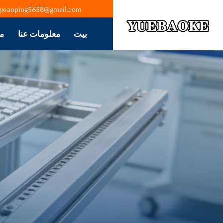
gxiaoping5658@gmail.com
بيت
معلومات عنا
م