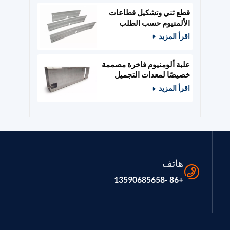
قطع ثني وتشكيل قطاعات
الألمنيوم حسب الطلب
اقرأ المزيد
علبة ألومنيوم فاخرة مصممة
خصيصًا لمعدات التجميل
والصالونات
اقرأ المزيد
هاتف
+86 -13590685658