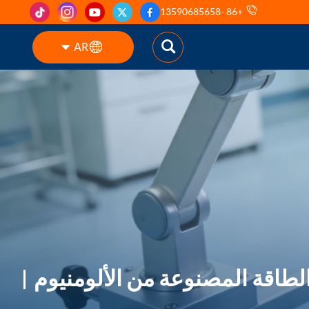
+86 -13590685658
AR
English
ES
pt
AR
DE
طاقة المصنوعة من الألومنيوم