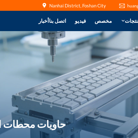
Nanhai District, Foshan City
huan
نتجات
مخصص
فيديو
اتصل بنا
أخبار
حاويات محطات ال