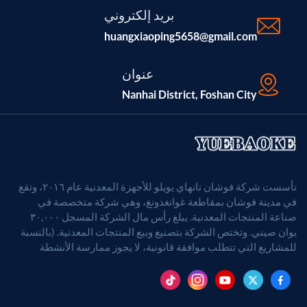
بريد إلكتروني
huangxiaoping5658@gmail.com
عنوان
Nanhai District, Foshan City
تأسست شركة فوشان نانهاي يويلو للأجهزة المعدنية عام ٢٠١٦، وتقع
في مدينة فوشان بمقاطعة غوانغدونغ، وهي شركة متخصصة في
صناعة المنتجات المعدنية. يبلغ رأس مال الشركة المسجل ٣٠,٠٠٠
يوان صيني. وتختص الشركة بتصنيع وبيع المنتجات المعدنية. (بالنسبة
للمشاريع التي تتطلب موافقة قانونية، لا يجوز ممارسة الأنشطة
التجارية إلا بعد الحصول على موافقة الجهات المختصة).