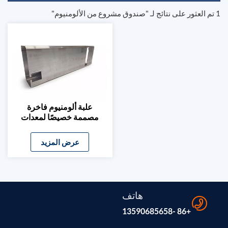
1 تم العثور على نتائج لـ "صندوق مشروع من الألومنيوم"
علبة ألومنيوم فاخرة
مصممة خصيصًا لمعدات
التجميل والصالونات
عرض المزيد
هاتف
+86 -13590685658