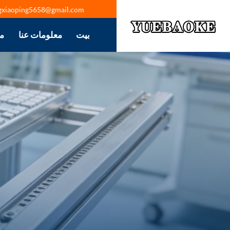
gxiaoping5658@gmail.com
بيت
معلومات عنا
م