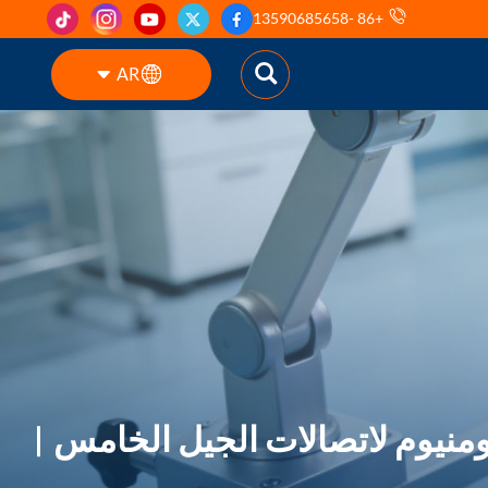
+86 -13590685658
AR
English
ES
pt
AR
DE
منيوم لاتصالات الجيل الخامس