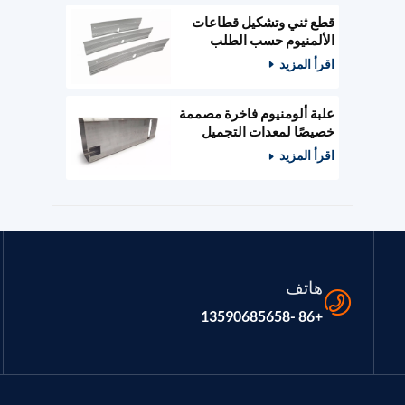
قطع ثني وتشكيل قطاعات
الألمنيوم حسب الطلب
اقرأ المزيد
علبة ألومنيوم فاخرة مصممة
خصيصًا لمعدات التجميل
والصالونات
اقرأ المزيد
هاتف
+86 -13590685658