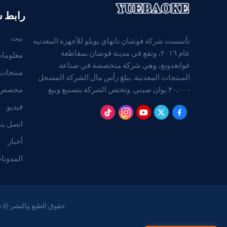
رابط 
بيت
تأسست شركة فوشان نانهاي يويلو للأجهزة المعدنية
عام ٢٠١٦، وتقع في مدينة فوشان بمقاطعة
معلومات
غوانغدونغ، وهي شركة متخصصة في صناعة
منتجات
المنتجات المعدنية. يبلغ رأس مال الشركة المسجل
مخصص
٣٠,٠٠٠ يوان صيني. وتختص الشركة بتصنيع وبيع
المنتجات المعدنية. (بالنسبة للمشاريع التي تتطلب
فيديو
موافقة قانونية، لا يجوز ممارسة الأنشطة التجارية إلا
اتصل بنا
بعد الحصول على موافقة الجهات المختصة).
أخبار
المدونا
حقوق الطبع والنشر @ 2026 Foshan Nanhai Yuebao Technology Co., Ltd. جميع الحقوق محفوظة .