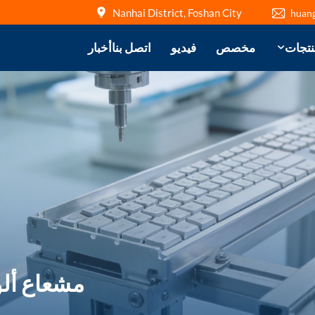
Nanhai District, Foshan City
huan
نتجات
مخصص
فيديو
اتصل بنا
أخبار
مشعاع ألو