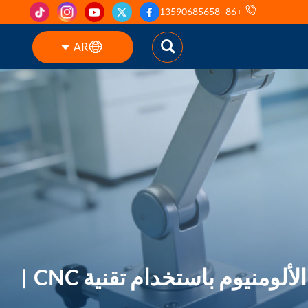
+86 -13590685658
AR
English
ES
pt
AR
DE
منيوم باستخدام تقنية CNC