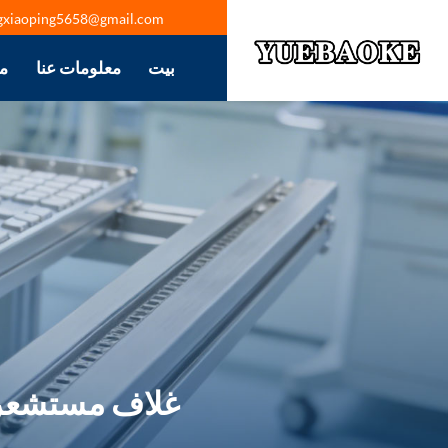
gxiaoping5658@gmail.com
بيت
معلومات عنا
م
غلاف مستشعر ال