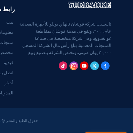
رابط 
بيت
تأسست شركة فوشان نانهاي يويلو للأجهزة المعدنية
عام ٢٠١٦، وتقع في مدينة فوشان بمقاطعة
معلومات
غوانغدونغ، وهي شركة متخصصة في صناعة
منتجات
المنتجات المعدنية. يبلغ رأس مال الشركة المسجل
مخصص
٣٠,٠٠٠ يوان صيني. وتختص الشركة بتصنيع وبيع
المنتجات المعدنية. (بالنسبة للمشاريع التي تتطلب
فيديو
موافقة قانونية، لا يجوز ممارسة الأنشطة التجارية إلا
اتصل بنا
بعد الحصول على موافقة الجهات المختصة).
أخبار
المدونا
حقوق الطبع والنشر @ 2026 Foshan Nanhai Yuebao Technology Co., Ltd. جميع الحقوق محفوظة .