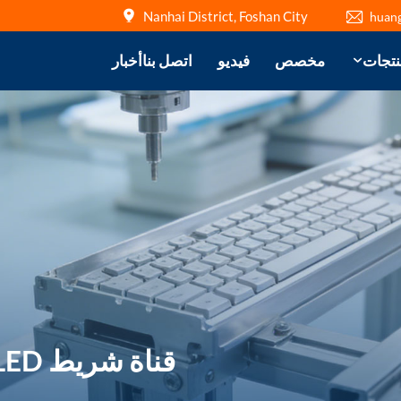
Nanhai District, Foshan City
huan
نتجات
مخصص
فيديو
اتصل بنا
أخبار
قناة شريط LED من الألومنيوم مصممة خصيصًا