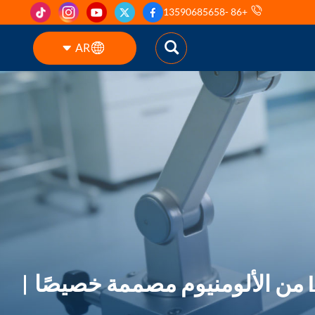
+86 -13590685658
AR
English
ES
pt
AR
DE