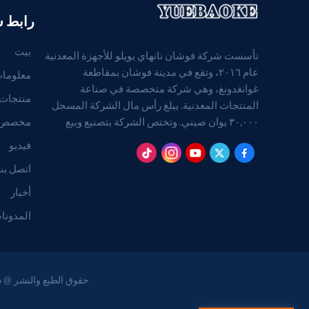
رابط 
بيت
تأسست شركة فوشان نانهاي يويلو للأجهزة المعدنية
عام ٢٠١٦، وتقع في مدينة فوشان بمقاطعة
معلومات
غوانغدونغ، وهي شركة متخصصة في صناعة
منتجات
المنتجات المعدنية. يبلغ رأس مال الشركة المسجل
مخصص
٣٠,٠٠٠ يوان صيني. وتختص الشركة بتصنيع وبيع
المنتجات المعدنية. (بالنسبة للمشاريع التي تتطلب
فيديو
موافقة قانونية، لا يجوز ممارسة الأنشطة التجارية إلا
اتصل بنا
بعد الحصول على موافقة الجهات المختصة).
أخبار
المدونا
حقوق الطبع والنشر @ 2026 Foshan Nanhai Yuebao Technology Co., Ltd. جميع الحقوق محفوظة .