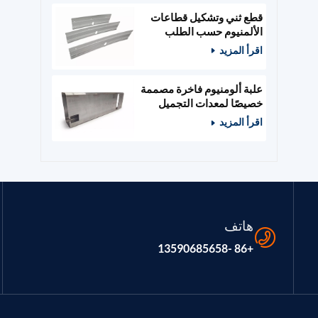
قطع ثني وتشكيل قطاعات
الألمنيوم حسب الطلب
اقرأ المزيد
علبة ألومنيوم فاخرة مصممة
خصيصًا لمعدات التجميل
والصالونات
اقرأ المزيد
هاتف
+86 -13590685658