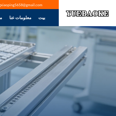
gxiaoping5658@gmail.com
بيت
معلومات عنا
م