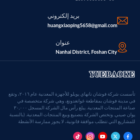
بريد إلكتروني
huangxiaoping5658@gmail.com
عنوان
Nanhai District, Foshan City
تأسست شركة فوشان نانهاي يويلو للأجهزة المعدنية عام ٢٠١٦، وتقع
في مدينة فوشان بمقاطعة غوانغدونغ، وهي شركة متخصصة في
صناعة المنتجات المعدنية. يبلغ رأس مال الشركة المسجل ٣٠,٠٠٠
يوان صيني. وتختص الشركة بتصنيع وبيع المنتجات المعدنية. (بالنسبة
للمشاريع التي تتطلب موافقة قانونية، لا يجوز ممارسة الأنشطة
التجارية إلا بعد الحصول على موافقة الجهات المختصة).