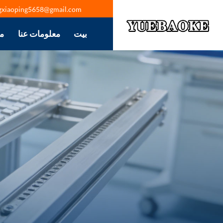
gxiaoping5658@gmail.com
بيت
معلومات عنا
م