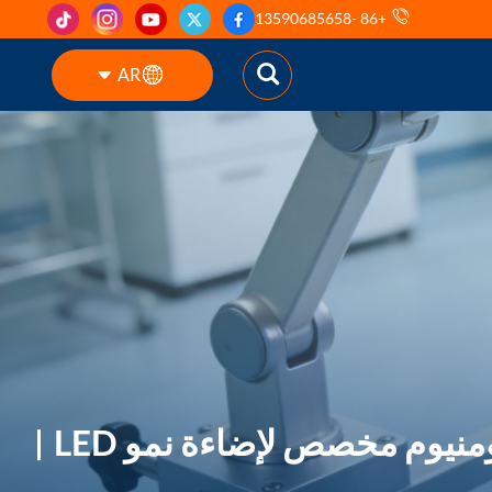
+86 -13590685658
AR
English
ES
pt
AR
DE
نيوم مخصص لإضاءة نمو LED