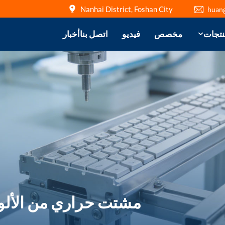
Nanhai District, Foshan City
huan
نتجات
مخصص
فيديو
اتصل بنا
أخبار
مشتت حراري من الألوم