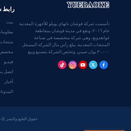
رابط 
بيت
تأسست شركة فوشان نانهاي يويلو للأجهزة المعدنية
عام ٢٠١٦، وتقع في مدينة فوشان بمقاطعة
معلومات
غوانغدونغ، وهي شركة متخصصة في صناعة
منتجات
المنتجات المعدنية. يبلغ رأس مال الشركة المسجل
مخصص
٣٠,٠٠٠ يوان صيني. وتختص الشركة بتصنيع وبيع
المنتجات المعدنية. (بالنسبة للمشاريع التي تتطلب
فيديو
موافقة قانونية، لا يجوز ممارسة الأنشطة التجارية إلا
اتصل بنا
بعد الحصول على موافقة الجهات المختصة).
أخبار
المدونا
حقوق الطبع والنشر @ 2026 Foshan Nanhai Yuebao Technology Co., Ltd. جميع الحقوق محفوظة .