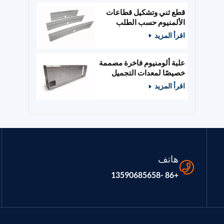
قطع ثني وتشكيل قطاعات
الألمنيوم حسب الطلب
اقرأ المزيد
علبة ألومنيوم فاخرة مصممة
خصيصًا لمعدات التجميل
والصالونات
اقرأ المزيد
هاتف
+86 -13590685658