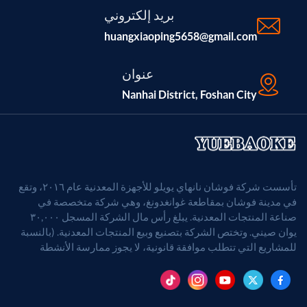
بريد إلكتروني
huangxiaoping5658@gmail.com
عنوان
Nanhai District, Foshan City
تأسست شركة فوشان نانهاي يويلو للأجهزة المعدنية عام ٢٠١٦، وتقع
في مدينة فوشان بمقاطعة غوانغدونغ، وهي شركة متخصصة في
صناعة المنتجات المعدنية. يبلغ رأس مال الشركة المسجل ٣٠,٠٠٠
يوان صيني. وتختص الشركة بتصنيع وبيع المنتجات المعدنية. (بالنسبة
للمشاريع التي تتطلب موافقة قانونية، لا يجوز ممارسة الأنشطة
التجارية إلا بعد الحصول على موافقة الجهات المختصة).