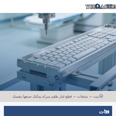
بيت
منتجات
قطع غيار طقم مبراة يمكنك صنعها بنفسك
فئات