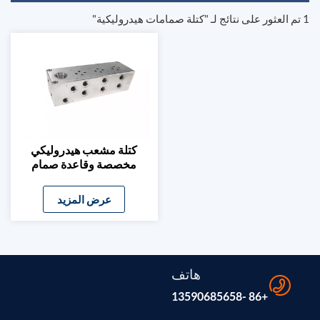
1 تم العثور على نتائج لـ "كتلة صمامات هيدروليكية"
كتلة مشعب هيدروليكي
مخصصة وقاعدة صمام
لولبي
عرض المزيد
هاتف
+86 -13590685658