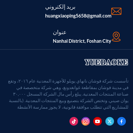
بريد إلكتروني
huangxiaoping5658@gmail.com
عنوان
Nanhai District, Foshan City
تأسست شركة فوشان نانهاي يويلو للأجهزة المعدنية عام ٢٠١٦، وتقع
في مدينة فوشان بمقاطعة غوانغدونغ، وهي شركة متخصصة في
صناعة المنتجات المعدنية. يبلغ رأس مال الشركة المسجل ٣٠,٠٠٠
يوان صيني. وتختص الشركة بتصنيع وبيع المنتجات المعدنية. (بالنسبة
للمشاريع التي تتطلب موافقة قانونية، لا يجوز ممارسة الأنشطة
التجارية إلا بعد الحصول على موافقة الجهات المختصة).