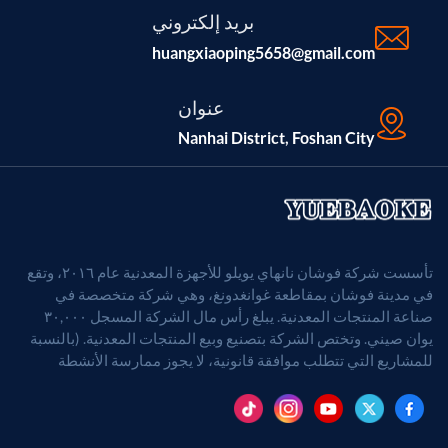
بريد إلكتروني
huangxiaoping5658@gmail.com
عنوان
Nanhai District, Foshan City
تأسست شركة فوشان نانهاي يويلو للأجهزة المعدنية عام ٢٠١٦، وتقع
في مدينة فوشان بمقاطعة غوانغدونغ، وهي شركة متخصصة في
صناعة المنتجات المعدنية. يبلغ رأس مال الشركة المسجل ٣٠,٠٠٠
يوان صيني. وتختص الشركة بتصنيع وبيع المنتجات المعدنية. (بالنسبة
للمشاريع التي تتطلب موافقة قانونية، لا يجوز ممارسة الأنشطة
التجارية إلا بعد الحصول على موافقة الجهات المختصة).