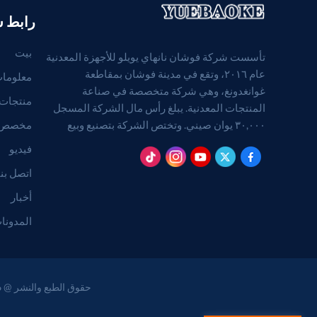
رابط 
بيت
تأسست شركة فوشان نانهاي يويلو للأجهزة المعدنية
عام ٢٠١٦، وتقع في مدينة فوشان بمقاطعة
معلومات
غوانغدونغ، وهي شركة متخصصة في صناعة
منتجات
المنتجات المعدنية. يبلغ رأس مال الشركة المسجل
مخصص
٣٠,٠٠٠ يوان صيني. وتختص الشركة بتصنيع وبيع
المنتجات المعدنية. (بالنسبة للمشاريع التي تتطلب
فيديو
موافقة قانونية، لا يجوز ممارسة الأنشطة التجارية إلا
اتصل بنا
بعد الحصول على موافقة الجهات المختصة).
أخبار
المدونا
حقوق الطبع والنشر @ 2026 Foshan Nanhai Yuebao Technology Co., Ltd. جميع الحقوق محفوظة .