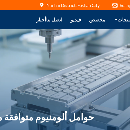
Nanhai District, Foshan City
huan
نتجات
مخصص
فيديو
اتصل بنا
أخبار
حوامل ألومنيوم متوافقة م