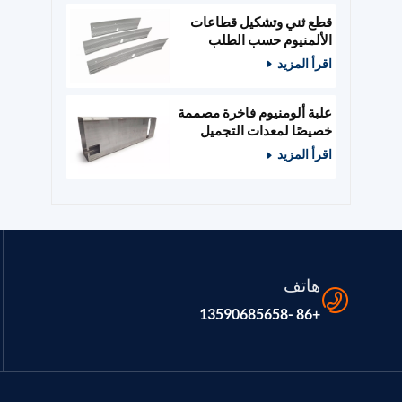
قطع ثني وتشكيل قطاعات
الألمنيوم حسب الطلب
اقرأ المزيد
علبة ألومنيوم فاخرة مصممة
خصيصًا لمعدات التجميل
والصالونات
اقرأ المزيد
هاتف
+86 -13590685658