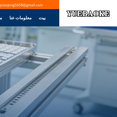
gxiaoping5658@gmail.com
بيت
معلومات عنا
م