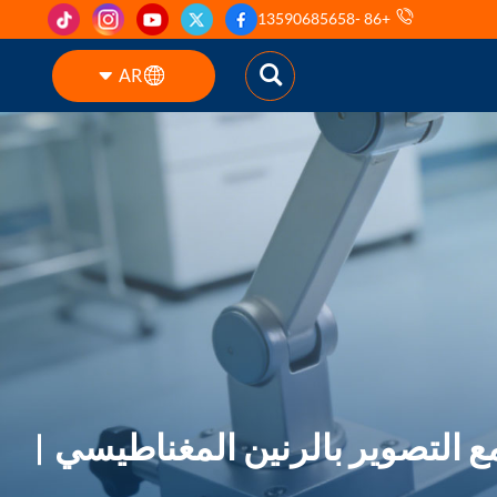
+86 -13590685658
AR
English
ES
pt
AR
DE
ع التصوير بالرنين المغناطيسي