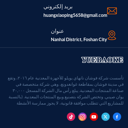
بريد إلكتروني
huangxiaoping5658@gmail.com
عنوان
Nanhai District, Foshan City
تأسست شركة فوشان نانهاي يويلو للأجهزة المعدنية عام ٢٠١٦، وتقع
في مدينة فوشان بمقاطعة غوانغدونغ، وهي شركة متخصصة في
صناعة المنتجات المعدنية. يبلغ رأس مال الشركة المسجل ٣٠,٠٠٠
يوان صيني. وتختص الشركة بتصنيع وبيع المنتجات المعدنية. (بالنسبة
للمشاريع التي تتطلب موافقة قانونية، لا يجوز ممارسة الأنشطة
التجارية إلا بعد الحصول على موافقة الجهات المختصة).