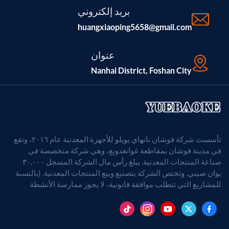
بريد إلكتروني
huangxiaoping5658@gmail.com
عنوان
Nanhai District, Foshan City
تأسست شركة فوشان نانهاي يويلو للأجهزة المعدنية عام ٢٠١٦، وتقع
في مدينة فوشان بمقاطعة غوانغدونغ، وهي شركة متخصصة في
صناعة المنتجات المعدنية. يبلغ رأس مال الشركة المسجل ٣٠,٠٠٠
يوان صيني. وتختص الشركة بتصنيع وبيع المنتجات المعدنية. (بالنسبة
للمشاريع التي تتطلب موافقة قانونية، لا يجوز ممارسة الأنشطة
التجارية إلا بعد الحصول على موافقة الجهات المختصة).