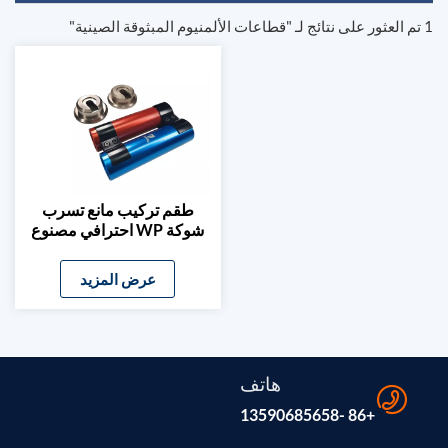
1 تم العثور على نتائج لـ "قطاعات الألمنيوم المبثوقة الصينية"
طقم تركيب مانع تسرب
شوكة WP احترافي مصنوع
من الألومنيوم بتقنية CNC
عرض المزيد
هاتف
+86 -13590685658