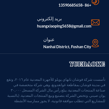
+86 -13590685658
بريد إلكتروني
huangxiaoping5658@gmail.com
عنوان
Nanhai District, Foshan City
تأسست شركة فوشان نانهاي يويلو للأجهزة المعدنية عام ٢٠١٦، وتقع
في مدينة فوشان بمقاطعة غوانغدونغ، وهي شركة متخصصة في
صناعة المنتجات المعدنية. يبلغ رأس مال الشركة المسجل ٣٠,٠٠٠
يوان صيني. وتختص الشركة بتصنيع وبيع المنتجات المعدنية. (بالنسبة
للمشاريع التي تتطلب موافقة قانونية، لا يجوز ممارسة الأنشطة
التجارية إلا بعد الحصول على موافقة الجهات المختصة).