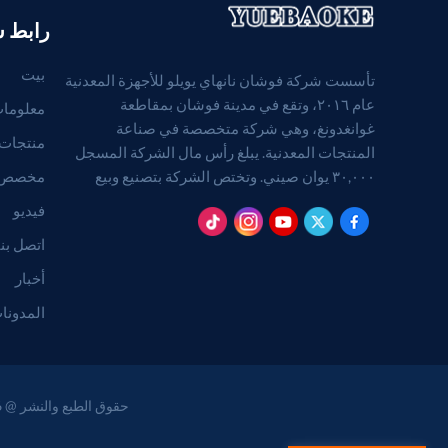
رابط 
بيت
تأسست شركة فوشان نانهاي يويلو للأجهزة المعدنية
عام ٢٠١٦، وتقع في مدينة فوشان بمقاطعة
معلومات
غوانغدونغ، وهي شركة متخصصة في صناعة
منتجات
المنتجات المعدنية. يبلغ رأس مال الشركة المسجل
مخصص
٣٠,٠٠٠ يوان صيني. وتختص الشركة بتصنيع وبيع
المنتجات المعدنية. (بالنسبة للمشاريع التي تتطلب
فيديو
موافقة قانونية، لا يجوز ممارسة الأنشطة التجارية إلا
اتصل بنا
بعد الحصول على موافقة الجهات المختصة).
أخبار
المدونا
حقوق الطبع والنشر @ 2026 Foshan Nanhai Yuebao Technology Co., Ltd. جميع الحقوق محفوظة .