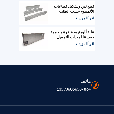
قطع ثني وتشكيل قطاعات
الألمنيوم حسب الطلب
اقرأ المزيد
علبة ألومنيوم فاخرة مصممة
خصيصًا لمعدات التجميل
والصالونات
اقرأ المزيد
هاتف
+86 -13590685658