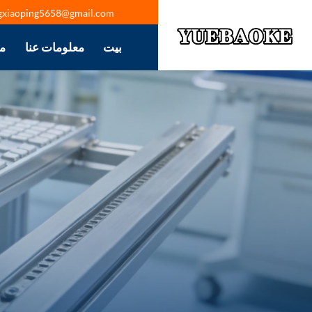
gxiaoping5658@gmail.com
بيت
معلومات عنا
م