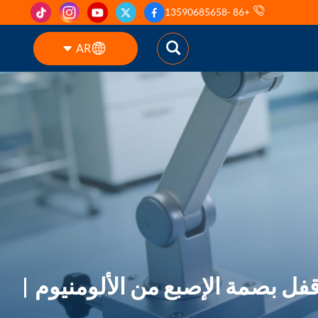
+86 -13590685658
AR
English
ES
pt
AR
DE
قفل بصمة الإصبع من الألومنيوم