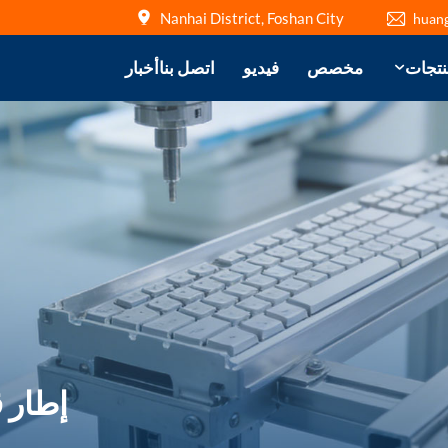
Nanhai District, Foshan City
huan
نتجات
مخصص
فيديو
اتصل بنا
أخبار
إطار 