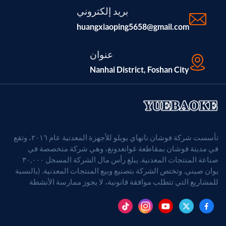
بريد إلكتروني
huangxiaoping5658@gmail.com
عنوان
Nanhai District, Foshan City
تأسست شركة فوشان نانهاي يويلو للأجهزة المعدنية عام ٢٠١٦، وتقع
في مدينة فوشان بمقاطعة غوانغدونغ، وهي شركة متخصصة في
صناعة المنتجات المعدنية. يبلغ رأس مال الشركة المسجل ٣٠,٠٠٠
يوان صيني. وتختص الشركة بتصنيع وبيع المنتجات المعدنية. (بالنسبة
للمشاريع التي تتطلب موافقة قانونية، لا يجوز ممارسة الأنشطة
التجارية إلا بعد الحصول على موافقة الجهات المختصة).