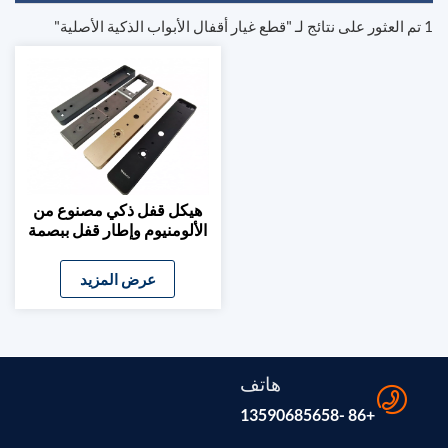
1 تم العثور على نتائج لـ "قطع غيار أقفال الأبواب الذكية الأصلية"
هيكل قفل ذكي مصنوع من
الألومنيوم وإطار قفل ببصمة
الإصبع
عرض المزيد
هاتف
+86 -13590685658