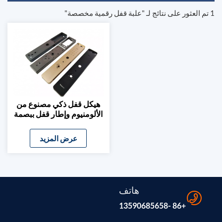
1 تم العثور على نتائج لـ "علبة قفل رقمية مخصصة"
هيكل قفل ذكي مصنوع من
الألومنيوم وإطار قفل ببصمة
الإصبع
عرض المزيد
هاتف
+86 -13590685658