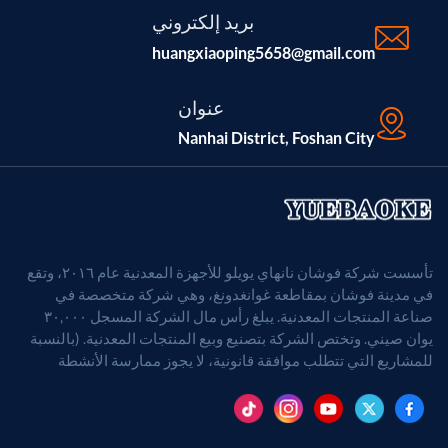
بريد إلكتروني
huangxiaoping5658@gmail.com
عنوان
Nanhai District, Foshan City
تأسست شركة فوشان نانهاي يويلو للأجهزة المعدنية عام ٢٠١٦، وتقع
في مدينة فوشان بمقاطعة غوانغدونغ، وهي شركة متخصصة في
صناعة المنتجات المعدنية. يبلغ رأس مال الشركة المسجل ٣٠,٠٠٠
يوان صيني. وتختص الشركة بتصنيع وبيع المنتجات المعدنية. (بالنسبة
للمشاريع التي تتطلب موافقة قانونية، لا يجوز ممارسة الأنشطة
التجارية إلا بعد الحصول على موافقة الجهات المختصة).