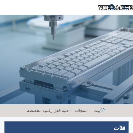
بيت
منتجات
علبة قفل رقمية مخصصة
فئات